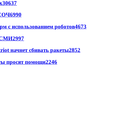
х
30637
 СОЧ
6990
рм с использованием роботов
4673
- СМИ
2997
triot начнет сбивать ракеты
2852
сты просят помощи
2246