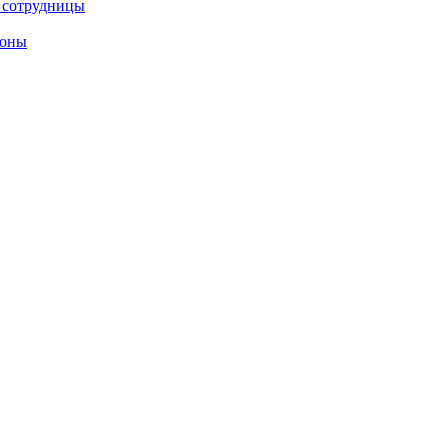
е сотрудницы
роны