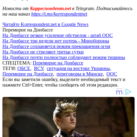
Новости от
Корреспондент.net
в Telegram. Подписывайтесь
на наш канал
https://t.me/korrespondentnet
Читайте Korrespondent.net в Google News
Перемирие на Донбассе
На Донбассе резкое усиление обстрелов - штаб ООС
На Донбассе три недели нет потерь - Минобороны
На Донбассе сохраняется режим прекращения огня
На Донбассе не стреляют третьи сутки
На Донбассе почти полностью соблюдают режим тишины
СПЕЦТЕМА:
Перемирие на Донбассе
ТЕГИ:
ОБСЕ
,
ВСУ
,
ситуация на востоке Украины
,
Перемирие на Донбассе
,
переговоры в Минске
,
ООС
Если вы заметили ошибку, выделите необходимый текст и
нажмите Ctrl+Enter, чтобы сообщить об этом редакции.