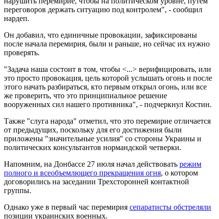
нарушить перемирие, чтобы на политическом уровне, путем
переговоров держать ситуацию под контролем", - сообщил
нардеп.
Он добавил, что единичные провокации, зафиксированы
после начала перемирия, были и раньше, но сейчас их нужно
проверять.
"Задача наша состоит в том, чтобы <...> верифицировать, или
это просто провокация, цель которой услышать огонь и после
этого начать разбираться, кто первым открыл огонь, или все
же проверить, что это принципиальное решение
вооруженных сил нашего противника", - подчеркнул Костин.
Также "слуга народа" отметил, что это перемирие отличается
от предыдущих, поскольку для его достижения были
приложены "значительные усилия" со стороны Украины и
политических консультантов нормандской четверки.
Напомним, на Донбассе 27 июля начал действовать
режим
полного и всеобъемлющего прекращения огня
, о котором
договорились на заседании Трехсторонней контактной
группы.
Однако уже в первый час перемирия
сепаратисты обстреляли
позиции украинских военных.