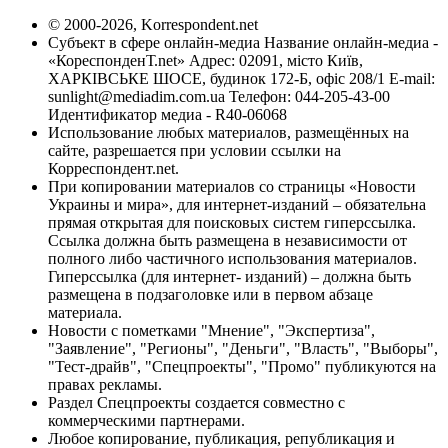
© 2000-2026, Korrespondent.net
Субъект в сфере онлайн-медиа Название онлайн-медиа -
«КореспонденТ.net» Адрес: 02091, місто Київ,
ХАРКІВСЬКЕ ШОСЕ, будинок 172-Б, офіс 208/1 E-mail:
sunlight@mediadim.com.ua
Телефон: 044-205-43-00
Идентификатор медиа - R40-06068
Использование любых материалов, размещённых на
сайте, разрешается при условии ссылки на
Корреспондент.net.
При копировании материалов со страницы «Новости
Украины и мира», для интернет-изданий – обязательна
прямая открытая для поисковых систем гиперссылка.
Ссылка должна быть размещена в независимости от
полного либо частичного использования материалов.
Гиперссылка (для интернет- изданий) – должна быть
размещена в подзаголовке или в первом абзаце
материала.
Новости с пометками "Мнение", "Экспертиза",
"Заявление", "Регионы", "Деньги", "Власть", "Выборы",
"Тест-драйв", "Спецпроекты", "Промо" публикуются на
правах рекламы.
Раздел Спецпроекты создается совместно с
коммерческими партнерами.
Любое копирование, публикация, републикация и