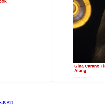
х
30911