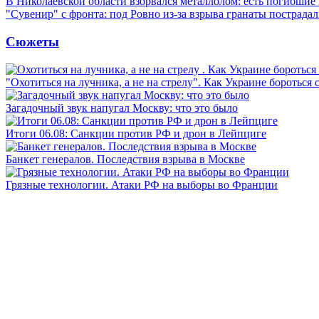
В Николаевской области взорвался металлолом: есть погибшие
"Сувенир" с фронта: под Ровно из-за взрыва гранаты пострада
Сюжеты
"Охотиться на лучника, а не на стрелу". Как Украине бороться 
Загадочный звук напугал Москву: что это было
Итоги 06.08: Санкции против РФ и дрон в Лейпциге
Банкет генералов. Последствия взрыва в Москве
Грязные технологии. Атаки РФ на выборы во Франции