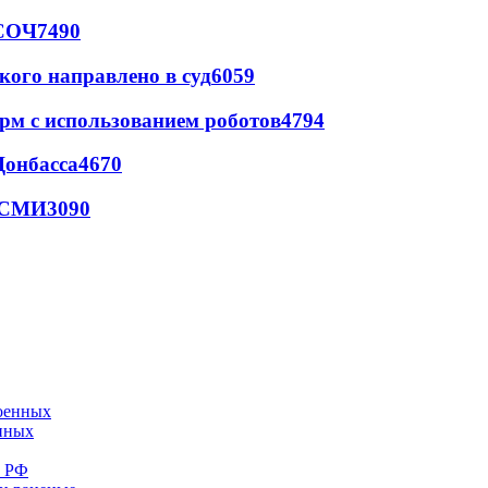
 СОЧ
7490
кого направлено в суд
6059
рм с использованием роботов
4794
Донбасса
4670
- СМИ
3090
енных
е РФ