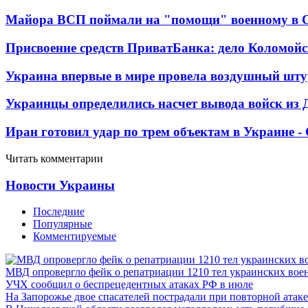
Майора ВСП поймали на "помощи" военному в
Присвоение средств ПриватБанка: дело Коломойс
Украина впервые в мире провела воздушный шту
Украинцы определились насчет вывода войск из 
Иран готовил удар по трем объектам в Украине 
Читать комментарии
Новости Украины
Последние
Популярные
Комментируемые
МВД опровергло фейк о репатриации 1210 тел украинских во
УЧХ сообщил о беспрецедентных атаках РФ в июле
На Запорожье двое спасателей пострадали при повторной атак