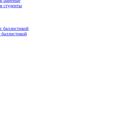
 и раненые
ли студенты
с баллистикой