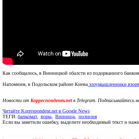
Как сообщалось, в Винницкой обалсти из подорванного банком
Напомним, в Подольском районе Киева
злоумышленники взорв
Новости от
Корреспондент.net
в Telegram. Подписывайтесь н
Читайте Korrespondent.net в Google News
ТЕГИ:
банкомат
,
воры
,
Винница
,
полиция
Если вы заметили ошибку, выделите необходимый текст и нажми