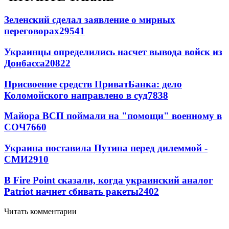
Зеленский сделал заявление о мирных
переговорах
29541
Украинцы определились насчет вывода войск из
Донбасса
20822
Присвоение средств ПриватБанка: дело
Коломойского направлено в суд
7838
Майора ВСП поймали на "помощи" военному в
СОЧ
7660
Украина поставила Путина перед дилеммой -
СМИ
2910
В Fire Point сказали, когда украинский аналог
Patriot начнет сбивать ракеты
2402
Читать комментарии