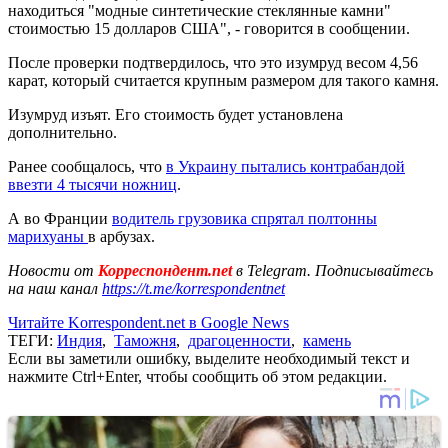
находиться "модные синтетические стеклянные камни"
стоимостью 15 долларов США", - говорится в сообщении.
После проверки подтвердилось, что это изумруд весом 4,56
карат, который считается крупным размером для такого камня.
Изумруд изъят. Его стоимость будет установлена
дополнительно.
Ранее сообщалось, что
в Украину пытались контрабандой
ввезти 4 тысячи ножниц
.
А во Франции
водитель грузовика спрятал полтонны
марихуаны
в арбузах.
Новости от
Корреспондент.net
в Telegram. Подписывайтесь
на наш канал
https://t.me/korrespondentnet
Читайте Korrespondent.net в Google News
ТЕГИ:
Индия
,
Таможня
,
драгоценности
,
камень
Если вы заметили ошибку, выделите необходимый текст и
нажмите Ctrl+Enter, чтобы сообщить об этом редакции.