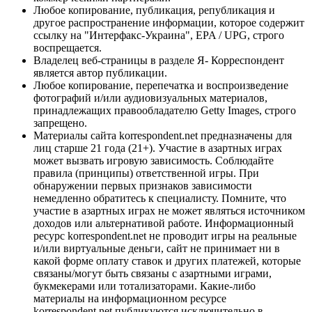
Любое копирование, публикация, републикация и
другое распространение информации, которое содержит
ссылку на "Интерфакс-Украина", EPA / UPG, строго
воспрещается.
Владелец веб-страницы в разделе Я- Корреспондент
является автор публикации.
Любое копирование, перепечатка и воспроизведение
фотографий и/или аудиовизуальных материалов,
принадлежащих правообладателю Getty Images, строго
запрещено.
Материалы сайта korrespondent.net предназначены для
лиц старше 21 года (21+). Участие в азартных играх
может вызвать игровую зависимость. Соблюдайте
правила (принципы) ответственной игры. При
обнаружении первых признаков зависимости
немедленно обратитесь к специалисту. Помните, что
участие в азартных играх не может являться источником
доходов или альтернативой работе. Информационный
ресурс korrespondent.net не проводит игры на реальные
и/или виртуальные деньги, сайт не принимает ни в
какой форме оплату ставок и других платежей, которые
связаны/могут быть связаны с азартными играми,
букмекерами или тотализаторами. Какие-либо
материалы на информационном ресурсе
korrespondent.net публикуются исключительно в