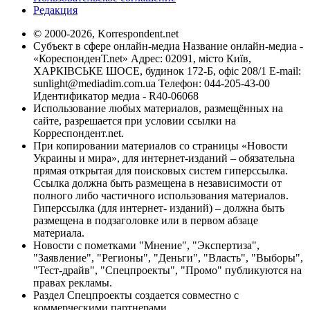
Редакция
© 2000-2026, Korrespondent.net
Субъект в сфере онлайн-медиа Название онлайн-медиа -
«КореспонденТ.net» Адрес: 02091, місто Київ,
ХАРКІВСЬКЕ ШОСЕ, будинок 172-Б, офіс 208/1 E-mail:
sunlight@mediadim.com.ua
Телефон: 044-205-43-00
Идентификатор медиа - R40-06068
Использование любых материалов, размещённых на
сайте, разрешается при условии ссылки на
Корреспондент.net.
При копировании материалов со страницы «Новости
Украины и мира», для интернет-изданий – обязательна
прямая открытая для поисковых систем гиперссылка.
Ссылка должна быть размещена в независимости от
полного либо частичного использования материалов.
Гиперссылка (для интернет- изданий) – должна быть
размещена в подзаголовке или в первом абзаце
материала.
Новости с пометками "Мнение", "Экспертиза",
"Заявление", "Регионы", "Деньги", "Власть", "Выборы",
"Тест-драйв", "Спецпроекты", "Промо" публикуются на
правах рекламы.
Раздел Спецпроекты создается совместно с
коммерческими партнерами.