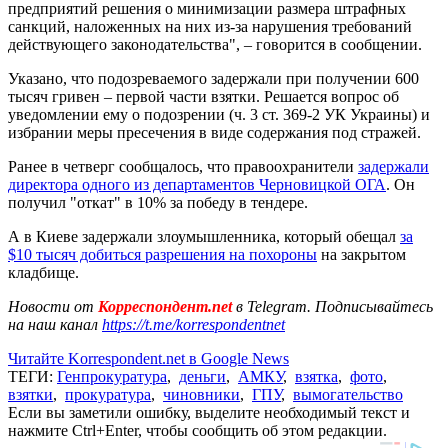
предприятий решения о минимизации размера штрафных
санкций, наложенных на них из-за нарушения требований
действующего законодательства", – говорится в сообщении.
Указано, что подозреваемого задержали при получении 600
тысяч гривен – первой части взятки. Решается вопрос об
уведомлении ему о подозрении (ч. 3 ст. 369-2 УК Украины) и
избрании меры пресечения в виде содержания под стражей.
Ранее в четверг сообщалось, что правоохранители
задержали
директора одного из департаментов Черновицкой ОГА
. Он
получил "откат" в 10% за победу в тендере.
А в Киеве задержали злоумышленника, который обещал
за
$10 тысяч добиться разрешения на похороны
на закрытом
кладбище.
Новости от
Корреспондент.net
в Telegram. Подписывайтесь
на наш канал
https://t.me/korrespondentnet
Читайте Korrespondent.net в Google News
ТЕГИ:
Генпрокуратура
,
деньги
,
АМКУ
,
взятка
,
фото
,
взятки
,
прокуратура
,
чиновники
,
ГПУ
,
вымогательство
Если вы заметили ошибку, выделите необходимый текст и
нажмите Ctrl+Enter, чтобы сообщить об этом редакции.