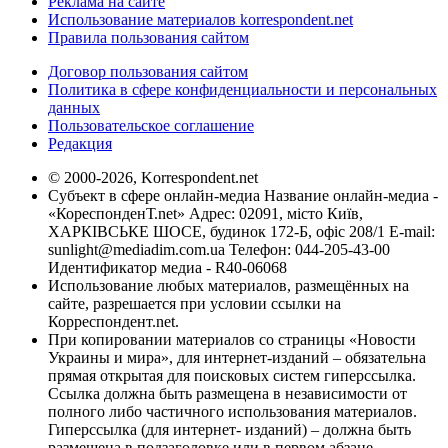
Реклама на сайте
Использование материалов korrespondent.net
Правила пользования сайтом
Договор пользования сайтом
Политика в сфере конфиденциальности и персональных
данных
Пользовательское соглашение
Редакция
© 2000-2026, Korrespondent.net
Субъект в сфере онлайн-медиа Название онлайн-медиа -
«КореспонденТ.net» Адрес: 02091, місто Київ,
ХАРКІВСЬКЕ ШОСЕ, будинок 172-Б, офіс 208/1 E-mail:
sunlight@mediadim.com.ua
Телефон: 044-205-43-00
Идентификатор медиа - R40-06068
Использование любых материалов, размещённых на
сайте, разрешается при условии ссылки на
Корреспондент.net.
При копировании материалов со страницы «Новости
Украины и мира», для интернет-изданий – обязательна
прямая открытая для поисковых систем гиперссылка.
Ссылка должна быть размещена в независимости от
полного либо частичного использования материалов.
Гиперссылка (для интернет- изданий) – должна быть
размещена в подзаголовке или в первом абзаце