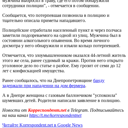
мужчина выбросил в траву, где его потом обнаружили
сотрудники полиции", - отмечается в сообщении.
Сообщается, что потерпевшая позвонила в полицию и
тщательно описала приметы нападавшего.
Полицейские отработали населенный пункт и через полчаса
заметили подозреваемого на одной из улиц. Мужчина был в
состоянии алкогольного опьянения. Во время личного
досмотра у него обнаружили и изъяли кольцо потерпевшей.
Отмечается, что злоумышленником оказался 44-летний житель
этого же села, ранее судимый за кражи. Против него открыто
уголовное дело по статье о разбое. Ему грозит от семи до 12
лет с конфискацией имущества.
Ранее сообщалось, что на Днепропетровщине
банду
задержали при нападении на дом фермера
.
А в Днепре женщина с газовым баллончиком "успокоила"
шумевших детей. Родители написали заявление в полицию.
Новости от
Корреспондент.net
в Telegram. Подписывайтесь
на наш канал
https://t.me/korrespondentnet
Читайте Korrespondent.net в Google News