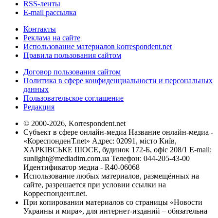
RSS-ленты
E-mail рассылка
Контакты
Реклама на сайте
Использование материалов korrespondent.net
Правила пользования сайтом
Договор пользования сайтом
Политика в сфере конфиденциальности и персональных
данных
Пользовательское соглашение
Редакция
© 2000-2026, Korrespondent.net
Субъект в сфере онлайн-медиа Название онлайн-медиа -
«КореспонденТ.net» Адрес: 02091, місто Київ,
ХАРКІВСЬКЕ ШОСЕ, будинок 172-Б, офіс 208/1 E-mail:
sunlight@mediadim.com.ua
Телефон: 044-205-43-00
Идентификатор медиа - R40-06068
Использование любых материалов, размещённых на
сайте, разрешается при условии ссылки на
Корреспондент.net.
При копировании материалов со страницы «Новости
Украины и мира», для интернет-изданий – обязательна