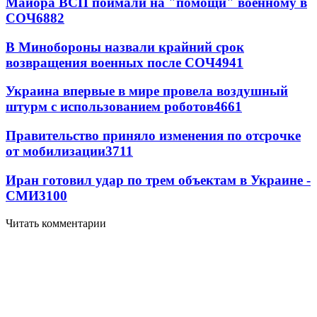
Майора ВСП поймали на "помощи" военному в
СОЧ
6882
В Минобороны назвали крайний срок
возвращения военных после СОЧ
4941
Украина впервые в мире провела воздушный
штурм с использованием роботов
4661
Правительство приняло изменения по отсрочке
от мобилизации
3711
Иран готовил удар по трем объектам в Украине -
СМИ
3100
Читать комментарии