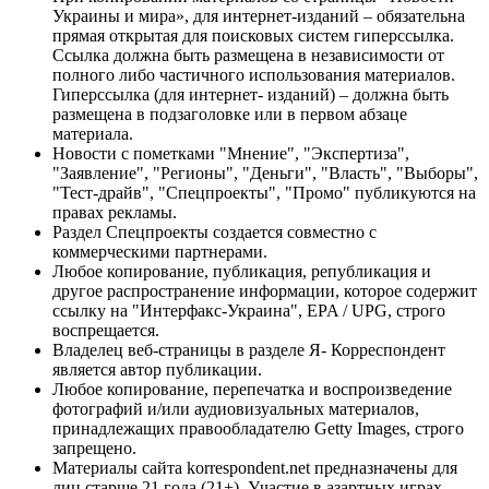
Украины и мира», для интернет-изданий – обязательна
прямая открытая для поисковых систем гиперссылка.
Ссылка должна быть размещена в независимости от
полного либо частичного использования материалов.
Гиперссылка (для интернет- изданий) – должна быть
размещена в подзаголовке или в первом абзаце
материала.
Новости с пометками "Мнение", "Экспертиза",
"Заявление", "Регионы", "Деньги", "Власть", "Выборы",
"Тест-драйв", "Спецпроекты", "Промо" публикуются на
правах рекламы.
Раздел Спецпроекты создается совместно с
коммерческими партнерами.
Любое копирование, публикация, републикация и
другое распространение информации, которое содержит
ссылку на "Интерфакс-Украина", EPA / UPG, строго
воспрещается.
Владелец веб-страницы в разделе Я- Корреспондент
является автор публикации.
Любое копирование, перепечатка и воспроизведение
фотографий и/или аудиовизуальных материалов,
принадлежащих правообладателю Getty Images, строго
запрещено.
Материалы сайта korrespondent.net предназначены для
лиц старше 21 года (21+). Участие в азартных играх