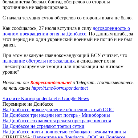
большинства боевых бригад обстрелов со стороны
противника не зафиксировано.
С начала текущих суток обстрелов со стороны врага не было.
Как сообщалось, 27 июля вступила в силу
договоренность о
полном прекращении огня на Донбассе
. По данным штаба, за
этот период ни один украинский военный не погиб и не был
ранен.
При этом накануне главнокомандующий ВСУ считает, что
нынешние обстрелы не эскалация
, а списывает их на
"неконтролируемые эмоции или провокации на низовом
уровне".
Новости от
Корреспондент.net
в Telegram. Подписывайтесь
на наш канал
https://t.me/korrespondentnet
Читайте Korrespondent.net в Google News
Перемирие на Донбассе
На Донбассе резкое усиление обстрелов - штаб ООС
На Донбассе три недели нет потерь - Минобороны
На Донбассе сохраняется режим прекращения огня
На Донбассе не стреляют третьи сутки
На Донбассе почти полностью соблюдают режим тишины
СПЕЦТЕМА:
Перемирие на Донбассе
,
ООС на Донбассе