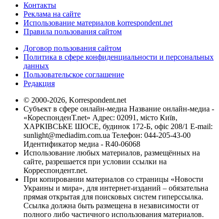
Контакты
Реклама на сайте
Использование материалов korrespondent.net
Правила пользования сайтом
Договор пользования сайтом
Политика в сфере конфиденциальности и персональных
данных
Пользовательское соглашение
Редакция
© 2000-2026, Korrespondent.net
Субъект в сфере онлайн-медиа Название онлайн-медиа -
«КореспонденТ.net» Адрес: 02091, місто Київ,
ХАРКІВСЬКЕ ШОСЕ, будинок 172-Б, офіс 208/1 E-mail:
sunlight@mediadim.com.ua
Телефон: 044-205-43-00
Идентификатор медиа - R40-06068
Использование любых материалов, размещённых на
сайте, разрешается при условии ссылки на
Корреспондент.net.
При копировании материалов со страницы «Новости
Украины и мира», для интернет-изданий – обязательна
прямая открытая для поисковых систем гиперссылка.
Ссылка должна быть размещена в независимости от
полного либо частичного использования материалов.