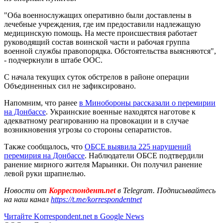
"Оба военнослужащих оперативно были доставлены в
лечебные учреждения, где им предоставили надлежащую
медицинскую помощь. На месте происшествия работает
руководящий состав воинской части и рабочая группа
военной службы правопорядка. Обстоятельства выясняются",
- подчеркнули в штабе ООС.
С начала текущих суток обстрелов в районе операции
Объединенных сил не зафиксировано.
Напомним, что ранее
в Минобороны рассказали о перемирии
на Донбассе
. Украинские военные находятся наготове к
адекватному реагированию на провокации и в случае
возникновения угрозы со стороны сепаратистов.
Также сообщалось, что
ОБСЕ выявила 225 нарушений
перемирия на Донбассе
. Наблюдатели ОБСЕ подтвердили
ранение мирного жителя Марьинки. Он получил ранение
левой руки шрапнелью.
Новости от
Корреспондент.net
в Telegram. Подписывайтесь
на наш канал
https://t.me/korrespondentnet
Читайте Korrespondent.net в Google News