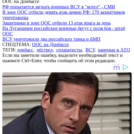
ООС на Донбассе
РФ попытается загнать военных ВСУ в "котел" - СМИ
В зоне ООС отбили девять атак армии РФ: 170 захватчиков
уничтожены
Защитники в зоне ООС отбили 13 атак врага за день
На Луганщине российские военные бегут с поля боя - штаб
ООС
ВСУ уничтожили два российских танка и БМП
СПЕЦТЕМА:
ООС на Донбассе
ТЕГИ:
донбасс
,
обстрел
,
сепаратисты
,
ВСУ
,
раненые в АТО
Если вы заметили ошибку, выделите необходимый текст и
нажмите Ctrl+Enter, чтобы сообщить об этом редакции.