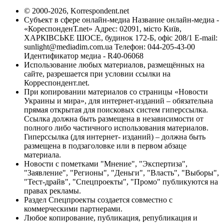
© 2000-2026, Korrespondent.net
Субъект в сфере онлайн-медиа Название онлайн-медиа -
«КореспонденТ.net» Адрес: 02091, місто Київ,
ХАРКІВСЬКЕ ШОСЕ, будинок 172-Б, офіс 208/1 E-mail:
sunlight@mediadim.com.ua
Телефон: 044-205-43-00
Идентификатор медиа - R40-06068
Использование любых материалов, размещённых на
сайте, разрешается при условии ссылки на
Корреспондент.net.
При копировании материалов со страницы «Новости
Украины и мира», для интернет-изданий – обязательна
прямая открытая для поисковых систем гиперссылка.
Ссылка должна быть размещена в независимости от
полного либо частичного использования материалов.
Гиперссылка (для интернет- изданий) – должна быть
размещена в подзаголовке или в первом абзаце
материала.
Новости с пометками "Мнение", "Экспертиза",
"Заявление", "Регионы", "Деньги", "Власть", "Выборы",
"Тест-драйв", "Спецпроекты", "Промо" публикуются на
правах рекламы.
Раздел Спецпроекты создается совместно с
коммерческими партнерами.
Любое копирование, публикация, републикация и