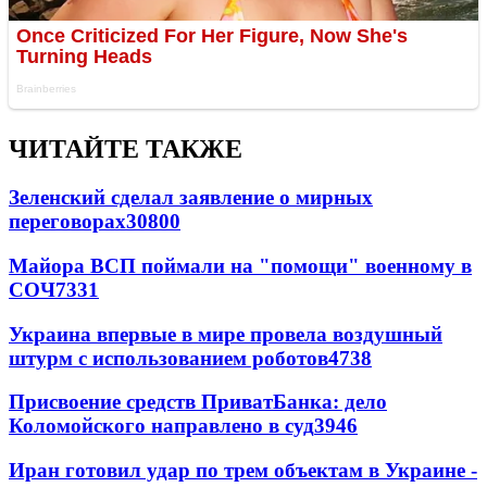
ЧИТАЙТЕ ТАКЖЕ
Зеленский сделал заявление о мирных
переговорах
30800
Майора ВСП поймали на "помощи" военному в
СОЧ
7331
Украина впервые в мире провела воздушный
штурм с использованием роботов
4738
Присвоение средств ПриватБанка: дело
Коломойского направлено в суд
3946
Иран готовил удар по трем объектам в Украине -