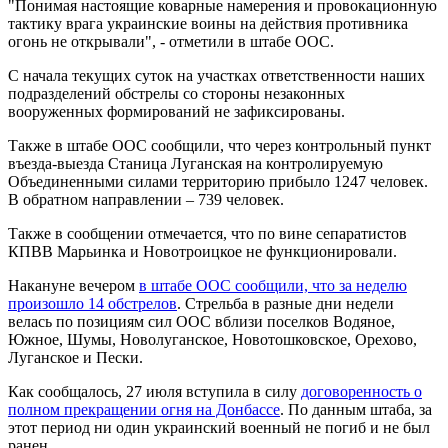
"Понимая настоящие коварные намерения и провокационную
тактику врага украинские воины на действия противника
огонь не открывали", - отметили в штабе ООС.
С начала текущих суток на участках ответственности наших
подразделений обстрелы со стороны незаконных
вооруженных формирований не зафиксированы.
Также в штабе ООС сообщили, что через контрольный пункт
въезда-выезда Станица Луганская на контролируемую
Объединенными силами территорию прибыло 1247 человек.
В обратном направлении – 739 человек.
Также в сообщении отмечается, что по вине сепаратистов
КПВВ Марьинка и Новотроицкое не функционировали.
Накануне вечером
в штабе ООС сообщили, что за неделю
произошло 14 обстрелов
. Стрельба в разные дни недели
велась по позициям сил ООС вблизи поселков Водяное,
Южное, Шумы, Новолуганское, Новотошковское, Орехово,
Луганское и Пески.
Как сообщалось, 27 июля вступила в силу
договоренность о
полном прекращении огня на Донбассе
. По данным штаба, за
этот период ни один украинский военный не погиб и не был
ранен.