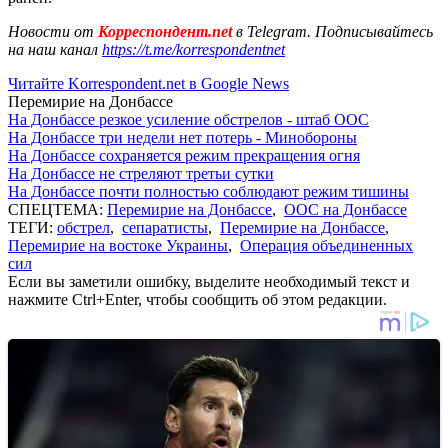
Новости от
Корреспондент.net
в Telegram. Подписывайтесь
на наш канал
https://t.me/korrespondentnet
Читайте Korrespondent.net в Google News
Перемирие на Донбассе
На Донбассе резкое усиление обстрелов - штаб ООС
На Донбассе три недели нет потерь - Минобороны
На Донбассе сохраняется режим прекращения огня
На Донбассе не стреляют третьи сутки
На Донбассе почти полностью соблюдают режим тишины
СПЕЦТЕМА:
Перемирие на Донбассе
,
ООС на Донбассе
ТЕГИ:
обстрел
,
сепаратисты
,
Перемирие на Донбассе
,
Перемирие на востоке Украины
,
Операция объединенных
сил
Если вы заметили ошибку, выделите необходимый текст и
нажмите Ctrl+Enter, чтобы сообщить об этом редакции.