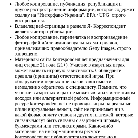
Любое копирование, публикация, републикация и
другое распространение информации, которое содержит
ссылку на "Интерфакс-Украина", EPA / UPG, строго
воспрещается.
Владелец веб-страницы в разделе Я- Корреспондент
является автор публикации.
Любое копирование, перепечатка и воспроизведение
фотографий и/или аудиовизуальных материалов,
принадлежащих правообладателю Getty Images, строго
запрещено.
Материалы сайта korrespondent.net предназначены для
лиц старше 21 года (21+). Участие в азартных играх
может вызвать игровую зависимость. Соблюдайте
правила (принципы) ответственной игры. При
обнаружении первых признаков зависимости
немедленно обратитесь к специалисту. Помните, что
участие в азартных играх не может являться источником
доходов или альтернативой работе. Информационный
ресурс korrespondent.net не проводит игры на реальные
и/или виртуальные деньги, сайт не принимает ни в
какой форме оплату ставок и других платежей, которые
связаны/могут быть связаны с азартными играми,
букмекерами или тотализаторами. Какие-либо
материалы на информационном ресурсе
korrespondent.net публикуются исключительно в