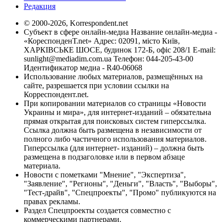
Редакция
© 2000-2026, Korrespondent.net
Субъект в сфере онлайн-медиа Название онлайн-медиа -
«КореспонденТ.net» Адрес: 02091, місто Київ,
ХАРКІВСЬКЕ ШОСЕ, будинок 172-Б, офіс 208/1 E-mail:
sunlight@mediadim.com.ua
Телефон: 044-205-43-00
Идентификатор медиа - R40-06068
Использование любых материалов, размещённых на
сайте, разрешается при условии ссылки на
Корреспондент.net.
При копировании материалов со страницы «Новости
Украины и мира», для интернет-изданий – обязательна
прямая открытая для поисковых систем гиперссылка.
Ссылка должна быть размещена в независимости от
полного либо частичного использования материалов.
Гиперссылка (для интернет- изданий) – должна быть
размещена в подзаголовке или в первом абзаце
материала.
Новости с пометками "Мнение", "Экспертиза",
"Заявление", "Регионы", "Деньги", "Власть", "Выборы",
"Тест-драйв", "Спецпроекты", "Промо" публикуются на
правах рекламы.
Раздел Спецпроекты создается совместно с
коммерческими партнерами.