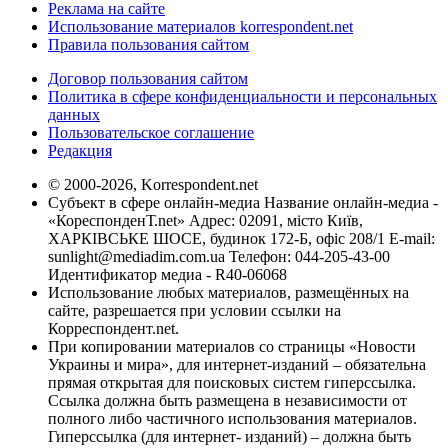
Реклама на сайте
Использование материалов korrespondent.net
Правила пользования сайтом
Договор пользования сайтом
Политика в сфере конфиденциальности и персональных
данных
Пользовательское соглашение
Редакция
© 2000-2026, Korrespondent.net
Субъект в сфере онлайн-медиа Название онлайн-медиа -
«КореспонденТ.net» Адрес: 02091, місто Київ,
ХАРКІВСЬКЕ ШОСЕ, будинок 172-Б, офіс 208/1 E-mail:
sunlight@mediadim.com.ua
Телефон: 044-205-43-00
Идентификатор медиа - R40-06068
Использование любых материалов, размещённых на
сайте, разрешается при условии ссылки на
Корреспондент.net.
При копировании материалов со страницы «Новости
Украины и мира», для интернет-изданий – обязательна
прямая открытая для поисковых систем гиперссылка.
Ссылка должна быть размещена в независимости от
полного либо частичного использования материалов.
Гиперссылка (для интернет- изданий) – должна быть