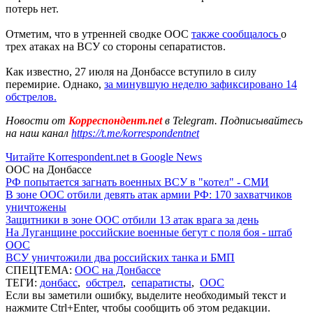
потерь нет.
Отметим, что в утренней сводке ООС
также сообщалось
о
трех атаках на ВСУ со стороны сепаратистов.
Как известно, 27 июля на Донбассе вступило в силу
перемирие. Однако,
за минувшую неделю зафиксировано 14
обстрелов.
Новости от
Корреспондент.net
в Telegram. Подписывайтесь
на наш канал
https://t.me/korrespondentnet
Читайте Korrespondent.net в Google News
ООС на Донбассе
РФ попытается загнать военных ВСУ в "котел" - СМИ
В зоне ООС отбили девять атак армии РФ: 170 захватчиков
уничтожены
Защитники в зоне ООС отбили 13 атак врага за день
На Луганщине российские военные бегут с поля боя - штаб
ООС
ВСУ уничтожили два российских танка и БМП
СПЕЦТЕМА:
ООС на Донбассе
ТЕГИ:
донбасс
,
обстрел
,
сепаратисты
,
ООС
Если вы заметили ошибку, выделите необходимый текст и
нажмите Ctrl+Enter, чтобы сообщить об этом редакции.