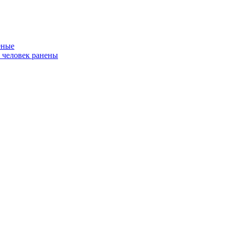
еные
ь человек ранены