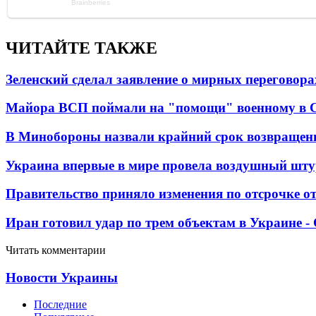
ЧИТАЙТЕ ТАКЖЕ
Зеленский сделал заявление о мирных переговора
Майора ВСП поймали на "помощи" военному в
В Минобороны назвали крайний срок возвращен
Украина впервые в мире провела воздушный шту
Правительство приняло изменения по отсрочке о
Иран готовил удар по трем объектам в Украине 
Читать комментарии
Новости Украины
Последние