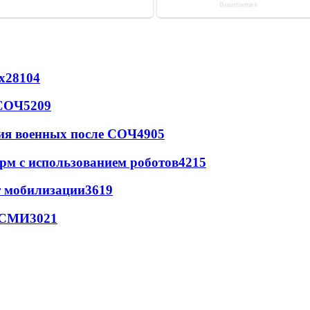
х
28104
 СОЧ
5209
ия военных после СОЧ
4905
рм с использованием роботов
4215
т мобилизации
3619
- СМИ
3021