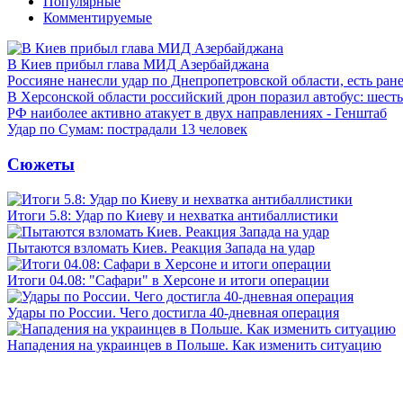
Популярные
Комментируемые
В Киев прибыл глава МИД Азербайджана
Россияне нанесли удар по Днепропетровской области, есть ран
В Херсонской области российский дрон поразил автобус: шест
РФ наиболее активно атакует в двух направлениях - Генштаб
Удар по Сумам: пострадали 13 человек
Сюжеты
Итоги 5.8: Удар по Киеву и нехватка антибаллистики
Пытаются взломать Киев. Реакция Запада на удар
Итоги 04.08: "Сафари" в Херсоне и итоги операции
Удары по России. Чего достигла 40-дневная операция
Нападения на украинцев в Польше. Как изменить ситуацию