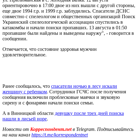
ориентировочно в 17:00 двое из них вышли с другой стороны,
еще двое 1994 г.р. и 1999 г.р. заблудились. Спасатели ДСНС
совместно с спелеологом и общественных организаций Поиск
Украинский спелеологической ассоциации спустились в
катакомбы и начали поиски пропавших. 13 августа в 01:50
пропавшие были найдены и выведены наружу", - говорится в
сообщении.
Отмечается, что состояние здоровья мужчин
удовлетворительное.
Ранее сообщалось, что
спасатели ночью в лесу искали
женщину с ребенком
. Сотрудники ГСЧС после получения
сообщения включили проблесковые маячки и звуковую
сирену и с фонарями начали поиски семьи.
А в Винницкой области
девушку после трех дней поиска
нашли в лисьей норе
.
Новости от
Корреспондент.net
в Telegram. Подписывайтесь
на наш канал
https://t.me/korrespondentnet