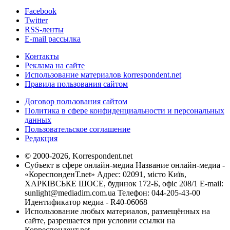
Facebook
Twitter
RSS-ленты
E-mail рассылка
Контакты
Реклама на сайте
Использование материалов korrespondent.net
Правила пользования сайтом
Договор пользования сайтом
Политика в сфере конфиденциальности и персональных
данных
Пользовательское соглашение
Редакция
© 2000-2026, Korrespondent.net
Субъект в сфере онлайн-медиа Название онлайн-медиа -
«КореспонденТ.net» Адрес: 02091, місто Київ,
ХАРКІВСЬКЕ ШОСЕ, будинок 172-Б, офіс 208/1 E-mail:
sunlight@mediadim.com.ua
Телефон: 044-205-43-00
Идентификатор медиа - R40-06068
Использование любых материалов, размещённых на
сайте, разрешается при условии ссылки на
Корреспондент.net.