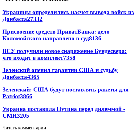
Украинцы определились насчет вывода войск из
Донбасса
27332
Присвоение средств ПриватБанка: дело
Коломойского направлено в суд
8136
ВСУ получили новое снаряжение Бундесвера:
что входит в комплект
7358
Зеленский оценил гарантии США и судьбу
Донбасса
4365
Зеленский: США будут поставлять ракеты для
Patriot
3866
Украина поставила Путина перед дилеммой -
СМИ
3205
Читать комментарии