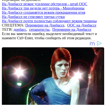
На Донбассе резкое усиление обстрелов - штаб ООС
На Донбассе три недели нет потерь - Минобороны
На Донбассе сохраняется режим прекращения огня
На Донбассе не стреляют третьи сутки
На Донбассе почти полностью соблюдают режим тишины
СПЕЦТЕМА:
Перемирие на Донбассе
,
ООС на Донбассе
ТЕГИ:
донбасс
,
сепаратисты
,
Перемирие на Донбассе
Если вы заметили ошибку, выделите необходимый текст и
нажмите Ctrl+Enter, чтобы сообщить об этом редакции.