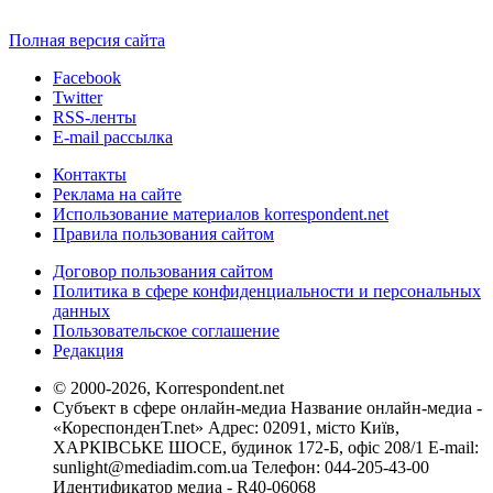
Полная версия сайта
Facebook
Twitter
RSS-ленты
E-mail рассылка
Контакты
Реклама на сайте
Использование материалов korrespondent.net
Правила пользования сайтом
Договор пользования сайтом
Политика в сфере конфиденциальности и персональных
данных
Пользовательское соглашение
Редакция
© 2000-2026, Korrespondent.net
Субъект в сфере онлайн-медиа Название онлайн-медиа -
«КореспонденТ.net» Адрес: 02091, місто Київ,
ХАРКІВСЬКЕ ШОСЕ, будинок 172-Б, офіс 208/1 E-mail:
sunlight@mediadim.com.ua
Телефон: 044-205-43-00
Идентификатор медиа - R40-06068