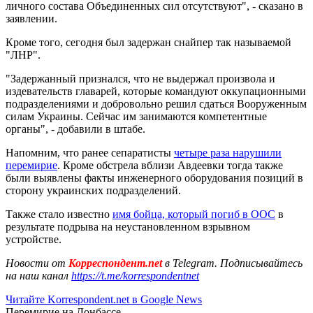
личного состава Объединенных сил отсутствуют", - сказано в
заявлении.
Кроме того, сегодня был задержан снайпер так называемой
"ЛНР".
"Задержанный признался, что не выдержал произвола и
издевательств главарей, которые командуют оккупационными
подразделениями и добровольно решил сдаться Вооруженным
силам Украины. Сейчас им занимаются компетентные
органы", - добавили в штабе.
Напомним, что ранее сепаратисты
четыре раза нарушили
перемирие
. Кроме обстрела вблизи Авдеевки тогда также
были выявлены факты инженерного оборудования позиций в
сторону украинских подразделений.
Также стало известно
имя бойца, который погиб в ООС
в
результате подрыва на неустановленном взрывном
устройстве.
Новости от
Корреспондент.net
в Telegram. Подписывайтесь
на наш канал
https://t.me/korrespondentnet
Читайте Korrespondent.net в Google News
Перемирие на Донбассе