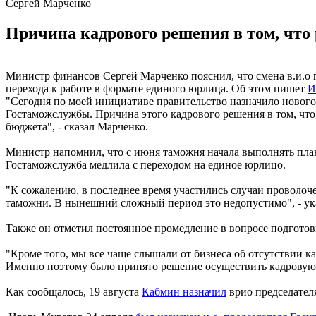
Сергей Марченко
Причина кадрового решения в том, что
Министр финансов Сергей Марченко пояснил, что смена в.и.о 
перехода к работе в формате единого юрлица. Об этом пишет
И
"Сегодня по моей инициативе правительство назначило нового
Гостаможслужбы. Причина этого кадрового решения в том, что
бюджета", - сказал Марченко.
Министр напомнил, что с июня таможня начала выполнять план 
Гостаможслужба медлила с переходом на единое юрлицо.
"К сожалению, в последнее время участились случаи провол
таможни. В нынешний сложный период это недопустимо", - ук
Также он отметил постоянное промедление в вопросе подгото
"Кроме того, мы все чаще слышали от бизнеса об отсутствии к
Именно поэтому было принято решение осуществить кадровую 
Как сообщалось, 19 августа
Кабмин назначил
врио председател