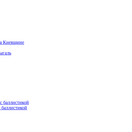
на Киевщине
ыгаль
с баллистикой