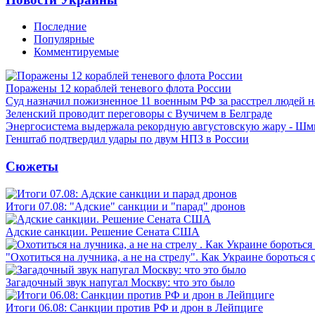
Последние
Популярные
Комментируемые
Поражены 12 кораблей теневого флота России
Суд назначил пожизненное 11 военным РФ за расстрел людей 
Зеленский проводит переговоры с Вучичем в Белграде
Энергосистема выдержала рекордную августовскую жару - Шм
Генштаб подтвердил удары по двум НПЗ в России
Сюжеты
Итоги 07.08: "Адские" санкции и "парад" дронов
Адские санкции. Решение Сената США
"Охотиться на лучника, а не на стрелу". Как Украине бороться 
Загадочный звук напугал Москву: что это было
Итоги 06.08: Санкции против РФ и дрон в Лейпциге