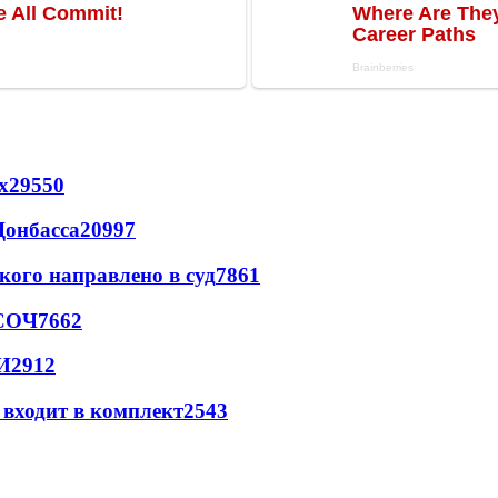
х
29550
Донбасса
20997
кого направлено в суд
7861
 СОЧ
7662
И
2912
 входит в комплект
2543