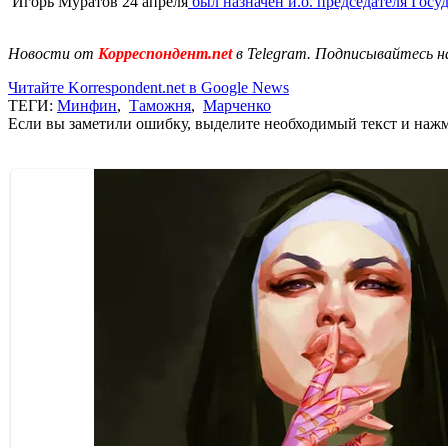
Игорь Муратов 24 апреля
был назначен и.о. председателя Гос
Новости от
Корреспондент.net
в Telegram. Подписывайтесь н
Читайте Korrespondent.net в Google News
ТЕГИ:
Минфин
,
Таможня
,
Марченко
Если вы заметили ошибку, выделите необходимый текст и нажми