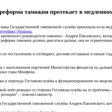
 реформа таможни протекает в медленно
главы Государственной таможенной службы произошла из-за медл
нтерфакс-Украина.
 временного руководителя таможни - Андрея Павловского, кото
 реформа таможни должна двигаться дальше, она не ограничива
по поступлениях в госбюджет, догоняя отставание в начале года
очек с выполнением поручений Министерства финансов по даль
азал глава Минфина.
вки и перехода Гостаможслужбы к функционированию по модели
акой-либо реакции со стороны Гостаможслужбы на те проблемы, 
ротацию", - пояснил министр.
я Государственной таможенной службы Андрея Павловского, кот