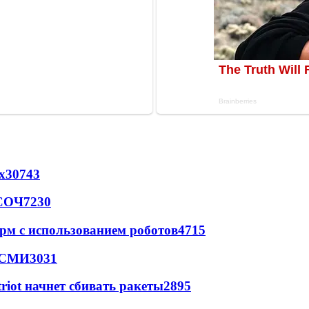
х
30743
 СОЧ
7230
рм с использованием роботов
4715
- СМИ
3031
triot начнет сбивать ракеты
2895