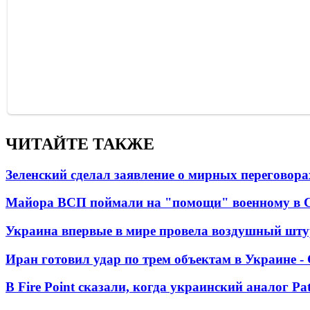
ЧИТАЙТЕ ТАКЖЕ
Зеленский сделал заявление о мирных переговора
Майора ВСП поймали на "помощи" военному в
Украина впервые в мире провела воздушный шту
Иран готовил удар по трем объектам в Украине 
В Fire Point сказали, когда украинский аналог Pa