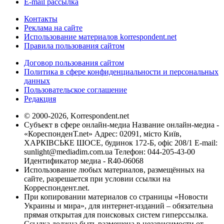
E-mail рассылка
Контакты
Реклама на сайте
Использование материалов korrespondent.net
Правила пользования сайтом
Договор пользования сайтом
Политика в сфере конфиденциальности и персональных
данных
Пользовательское соглашение
Редакция
© 2000-2026, Korrespondent.net
Субъект в сфере онлайн-медиа Название онлайн-медиа -
«КореспонденТ.net» Адрес: 02091, місто Київ,
ХАРКІВСЬКЕ ШОСЕ, будинок 172-Б, офіс 208/1 E-mail:
sunlight@mediadim.com.ua
Телефон: 044-205-43-00
Идентификатор медиа - R40-06068
Использование любых материалов, размещённых на
сайте, разрешается при условии ссылки на
Корреспондент.net.
При копировании материалов со страницы «Новости
Украины и мира», для интернет-изданий – обязательна
прямая открытая для поисковых систем гиперссылка.
Ссылка должна быть размещена в независимости от