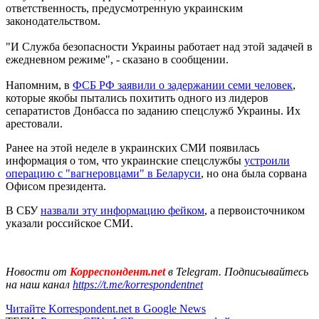
ответственность, предусмотренную украинским
законодательством.
"И Служба безопасности Украины работает над этой задачей в
ежедневном режиме", - сказано в сообщении.
Напомним, в
ФСБ РФ заявили о задержании семи человек
,
которые якобы пытались похитить одного из лидеров
сепаратистов Донбасса по заданию спецслужб Украины. Их
арестовали.
Ранее на этой неделе в украинских СМИ появилась
информация о том, что украинские спецслужбы
устроили
операцию с "вагнеровцами" в Беларуси
, но она была сорвана
Офисом президента.
В СБУ
назвали эту информацию фейком
, а первоисточником
указали российское СМИ.
Новости от
Корреспондент.net
в Telegram. Подписывайтесь
на наш канал
https://t.me/korrespondentnet
Читайте Korrespondent.net в Google News