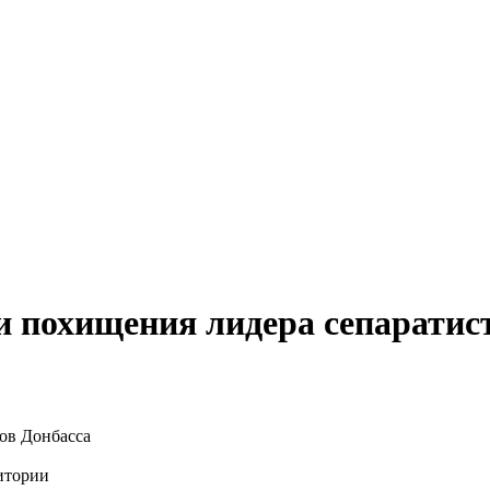
 похищения лидера сепаратис
итории