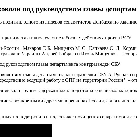
овали под руководством главы департам
ь похитить одного из лидеров сепаратистов Донбасса по задан
 принимал активное участие в боевых действиях против ВСУ.
оссии - Макаров Т. Б., Мищенко М. С., Капкаева О. Д., Кормич
граждане Украины Андрей Байдала и Игорь Мищенко", – говори
од руководством главы департамента контрразведки СБУ.
водством главы департамента контрразведки СБУ А. Руснака и р
осредственно ведущий работу с ОПГ на территории России", – о
ривлекали группу задержанных к подготовке еще нескольких по
ие за конкретными адресами в регионах России, а для выполне
жанных по подозрению в подготовке похищения сепаратиста и ег