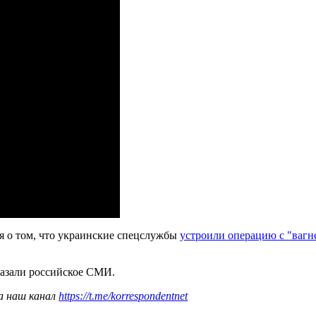
я о том, что украинские спецслужбы
устроили операцию с "вагн
казали российское СМИ.
а наш канал
https://t.me/korrespondentnet