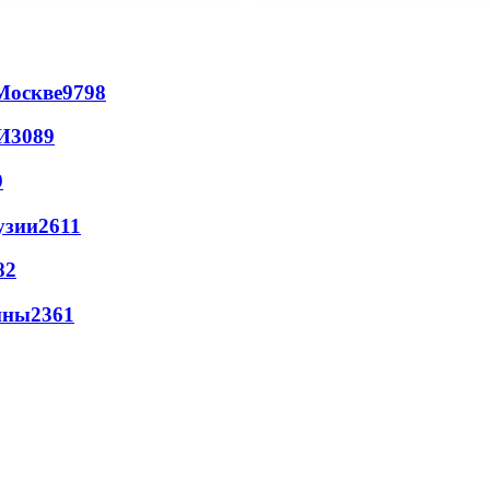
Москве
9798
И
3089
9
узии
2611
82
йны
2361