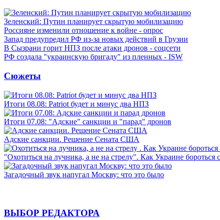
Зеленский: Путин планирует скрытую мобилизацию
Россияне изменили отношение к войне - опрос
Запад предупредил РФ из-за новых действий в Грузии
В Сызрани горит НПЗ после атаки дронов - соцсети
РФ создала "украинскую бригаду" из пленных - ISW
Сюжеты
Итоги 08.08: Patriot будет и минус два НПЗ
Итоги 07.08: "Адские" санкции и "парад" дронов
Адские санкции. Решение Сената США
"Охотиться на лучника, а не на стрелу". Как Украине бороться 
Загадочный звук напугал Москву: что это было
ВЫБОР РЕДАКТОРА