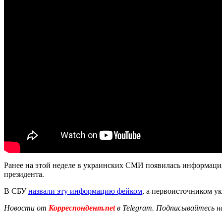
Ранее на этой неделе в украинских СМИ появилась информаци
президента.
В СБУ
назвали эту информацию фейком
, а первоисточником у
Новости от
Корреспондент.net
в Telegram. Подписывайтесь н