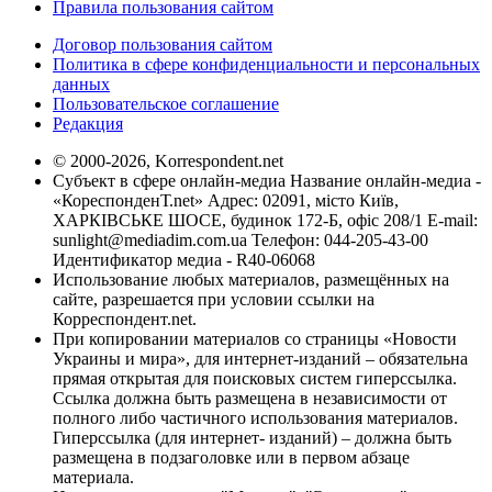
Правила пользования сайтом
Договор пользования сайтом
Политика в сфере конфиденциальности и персональных
данных
Пользовательское соглашение
Редакция
© 2000-2026, Korrespondent.net
Субъект в сфере онлайн-медиа Название онлайн-медиа -
«КореспонденТ.net» Адрес: 02091, місто Київ,
ХАРКІВСЬКЕ ШОСЕ, будинок 172-Б, офіс 208/1 E-mail:
sunlight@mediadim.com.ua
Телефон: 044-205-43-00
Идентификатор медиа - R40-06068
Использование любых материалов, размещённых на
сайте, разрешается при условии ссылки на
Корреспондент.net.
При копировании материалов со страницы «Новости
Украины и мира», для интернет-изданий – обязательна
прямая открытая для поисковых систем гиперссылка.
Ссылка должна быть размещена в независимости от
полного либо частичного использования материалов.
Гиперссылка (для интернет- изданий) – должна быть
размещена в подзаголовке или в первом абзаце
материала.