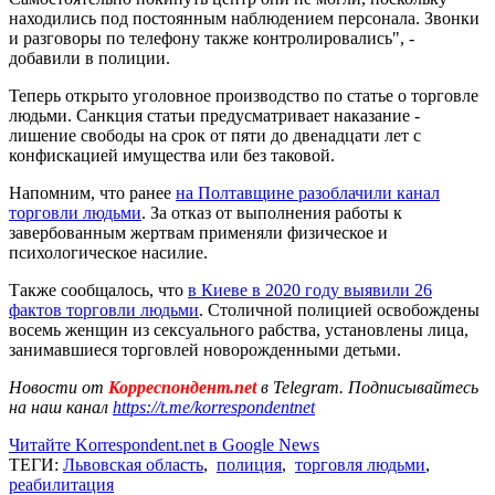
находились под постоянным наблюдением персонала. Звонки
и разговоры по телефону также контролировались", -
добавили в полиции.
Теперь открыто уголовное производство по статье о торговле
людьми. Санкция статьи предусматривает наказание -
лишение свободы на срок от пяти до двенадцати лет с
конфискацией имущества или без таковой.
Напомним, что ранее
на Полтавщине разоблачили канал
торговли людьми
. За отказ от выполнения работы к
завербованным жертвам применяли физическое и
психологическое насилие.
Также сообщалось, что
в Киеве в 2020 году выявили 26
фактов торговли людьми
. Столичной полицией освобождены
восемь женщин из сексуального рабства, установлены лица,
занимавшиеся торговлей новорожденными детьми.
Новости от
Корреспондент.net
в Telegram. Подписывайтесь
на наш канал
https://t.me/korrespondentnet
Читайте Korrespondent.net в Google News
ТЕГИ:
Львовская область
,
полиция
,
торговля людьми
,
реабилитация