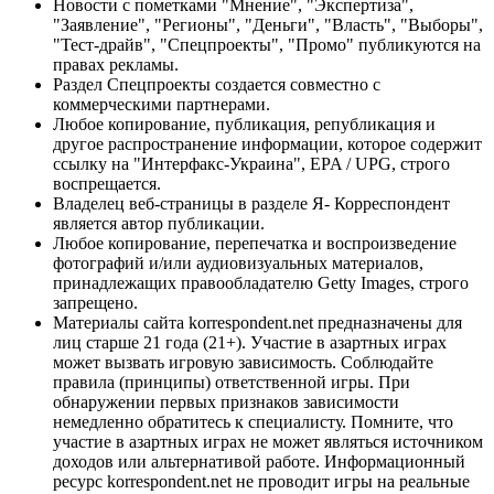
Новости с пометками "Мнение", "Экспертиза",
"Заявление", "Регионы", "Деньги", "Власть", "Выборы",
"Тест-драйв", "Спецпроекты", "Промо" публикуются на
правах рекламы.
Раздел Спецпроекты создается совместно с
коммерческими партнерами.
Любое копирование, публикация, републикация и
другое распространение информации, которое содержит
ссылку на "Интерфакс-Украина", EPA / UPG, строго
воспрещается.
Владелец веб-страницы в разделе Я- Корреспондент
является автор публикации.
Любое копирование, перепечатка и воспроизведение
фотографий и/или аудиовизуальных материалов,
принадлежащих правообладателю Getty Images, строго
запрещено.
Материалы сайта korrespondent.net предназначены для
лиц старше 21 года (21+). Участие в азартных играх
может вызвать игровую зависимость. Соблюдайте
правила (принципы) ответственной игры. При
обнаружении первых признаков зависимости
немедленно обратитесь к специалисту. Помните, что
участие в азартных играх не может являться источником
доходов или альтернативой работе. Информационный
ресурс korrespondent.net не проводит игры на реальные