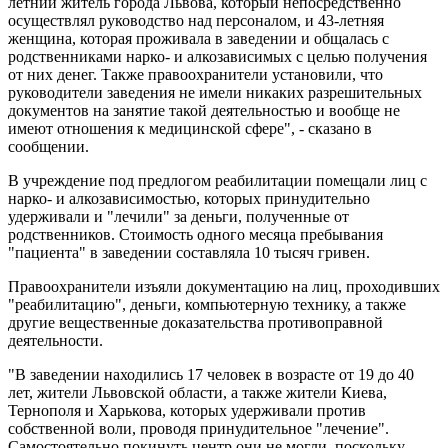
летний житель города Львова, который непосредственно
осуществлял руководство над персоналом, и 43-летняя
женщина, которая проживала в заведении и общалась с
родственниками нарко- и алкозависимых с целью получения
от них денег. Также правоохранители установили, что
руководители заведения не имели никаких разрешительных
документов на занятие такой деятельностью и вообще не
имеют отношения к медицинской сфере", - сказано в
сообщении.
В учреждение под предлогом реабилитации помещали лиц с
нарко- и алкозависимостью, которых принудительно
удерживали и "лечили" за деньги, полученные от
родственников. Стоимость одного месяца пребывания
"пациента" в заведении составляла 10 тысяч гривен.
Правоохранители изъяли документацию на лиц, проходивших
"реабилитацию", деньги, компьютерную технику, а также
другие вещественные доказательства противоправной
деятельности.
"В заведении находились 17 человек в возрасте от 19 до 40
лет, жители Львовской области, а также жители Киева,
Тернополя и Харькова, которых удерживали против
собственной воли, проводя принудительное "лечение".
Самостоятельно покинуть центр они не могли, поскольку