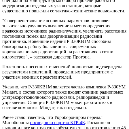
специалисты конструкторского бюро провели работы по
модернизации отдельных узлов станции, которые
существенно повысили ее тактико-технические возможности.
"Совершенствование основных параметров позволяет
значительно улучшить выявление и местоопределения
вражеских источников радиоизлучения, увеличить расстояния
постановки помех для дезорганизации радиосвязи
противника. Новейшие изделия Р-330КВ1М способны
блокировать работу большинства современных
коротковолновых радиостанций на расстояниях в сотни
километров", – рассказал директор Протона.
Полезность внесенных изменений полностью подтверждена
результатами испытаний, проведенных предприятием с
участием военных представителей.
Указано, что Р-330КВ1М является частью комплекса Р-330УМ
Мандат, в состав которого также входят станции радиопомех
ультракоротковолнового радиосвязи, радиоразведки и
управления. Станция Р-330КВ1М может работать как в
составе комплекса Мандат, так и отдельно.
Ранее стало известно, что Укроборонпром передал
Минобороны
последнюю партию БТР-4Е
. Госконцерн
выполнил все контрактные обязательства по изготовлению 45