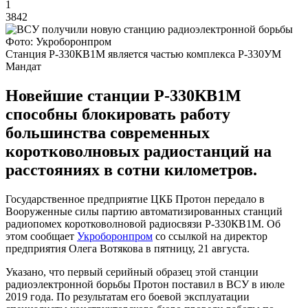
1
3842
Фото: Укроборонпром
Станция Р-330КВ1М является частью комплекса Р-330УМ
Мандат
Новейшие станции Р-330КВ1М
способны блокировать работу
большинства современных
коротковолновых радиостанций на
расстояниях в сотни километров.
Государственное предприятие ЦКБ Протон передало в
Вооруженные силы партию автоматизированных станций
радиопомех коротковолновой радиосвязи Р-330КВ1М. Об
этом сообщает
Укроборонпром
со ссылкой на директор
предприятия Олега Вотякова в пятницу, 21 августа.
Указано, что первый серийный образец этой станции
радиоэлектронной борьбы Протон поставил в ВСУ в июле
2019 года. По результатам его боевой эксплуатации