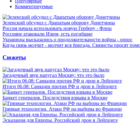
Популярные
Комментируемые
Зеленский обсудил с Драпатым оборону Донетчины
Россия начала использовать новую Герберу - Флеш
Россияне атаковали Изюм, есть погибшие
Украинцы высказались о продолжительности войны - опрос
Когда связь молчит - молчит вся бригада. Связисты просят по
Сюжеты
Загадочный звук напугал Москву: что это было
Итоги 06.08: Санкции против РФ и дрон в Лейпциге
Банкет генералов. Последствия взрыва в Москве
Грязные технологии. Атаки РФ на выборы во Франции
Эскалация для Европы. Российский дрон в Лейпциге