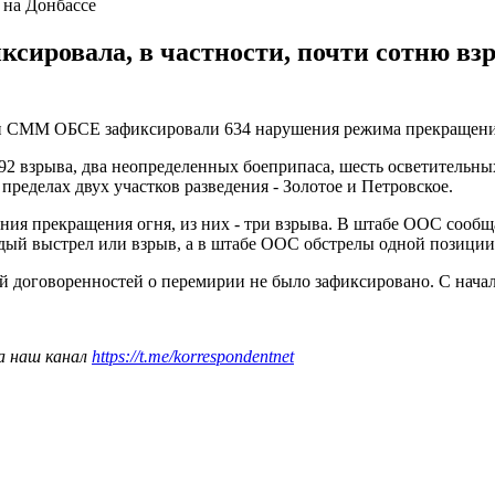
 на Донбассе
сировала, в частности, почти сотню взр
ели СММ ОБСЕ зафиксировали 634 нарушения режима прекращени
92 взрыва, два неопределенных боеприпаса, шесть осветительных
пределах двух участков разведения - Золотое и Петровское.
ения прекращения огня, из них - три взрыва. В штабе ООС сообщ
дый выстрел или взрыв, а в штабе ООС обстрелы одной позиции
й договоренностей о перемирии не было зафиксировано. С начал
а наш канал
https://t.me/korrespondentnet