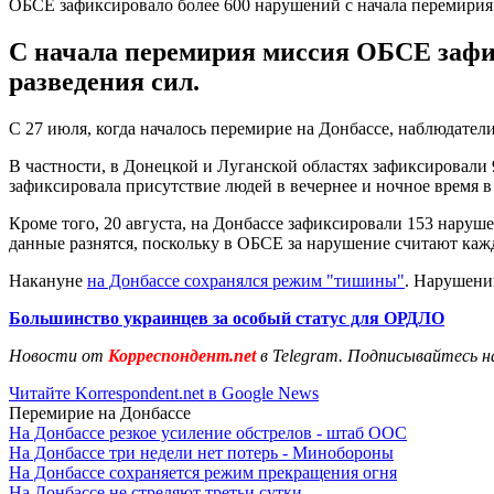
ОБСЕ зафиксировало более 600 нарушений с начала перемирия
С начала перемирия миссия ОБСЕ зафик
разведения сил.
С 27 июля, когда началось перемирие на Донбассе, наблюдат
В частности, в Донецкой и Луганской областях зафиксировали 
зафиксировала присутствие людей в вечернее и ночное время в 
Кроме того, 20 августа, на Донбассе зафиксировали 153 наруш
данные разнятся, поскольку в ОБСЕ за нарушение считают каж
Накануне
на Донбассе сохранялся режим "тишины"
. Нарушени
Большинство украинцев за особый статус для ОРДЛО
Новости от
Корреспондент.net
в Telegram. Подписывайтесь н
Читайте Korrespondent.net в Google News
Перемирие на Донбассе
На Донбассе резкое усиление обстрелов - штаб ООС
На Донбассе три недели нет потерь - Минобороны
На Донбассе сохраняется режим прекращения огня
На Донбассе не стреляют третьи сутки