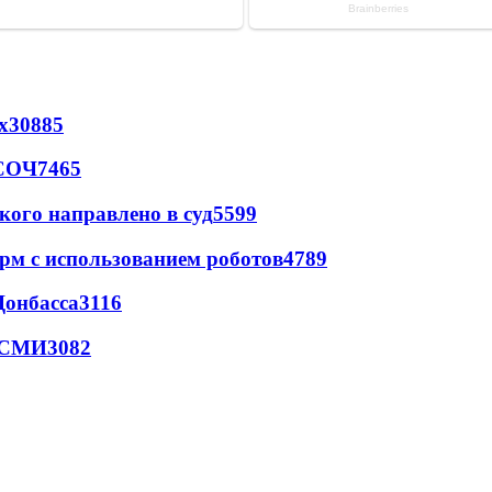
х
30885
 СОЧ
7465
кого направлено в суд
5599
рм с использованием роботов
4789
Донбасса
3116
- СМИ
3082