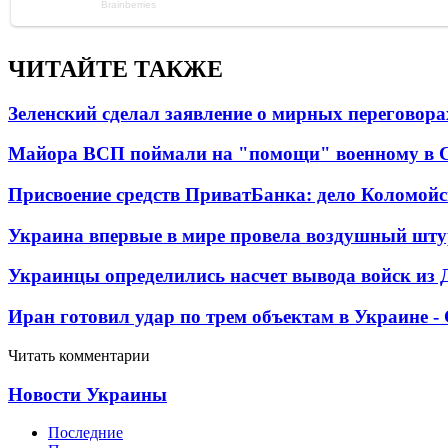
ЧИТАЙТЕ ТАКЖЕ
Зеленский сделал заявление о мирных переговора
Майора ВСП поймали на "помощи" военному в
Присвоение средств ПриватБанка: дело Коломойс
Украина впервые в мире провела воздушный шту
Украинцы определились насчет вывода войск из 
Иран готовил удар по трем объектам в Украине 
Читать комментарии
Новости Украины
Последние