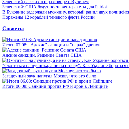
Зеленский рассказал о разговоре с Вучичем
Зеленский: США будут поставлять ракеты для Patriot
В Буковине задержали мужчину, который ранил двух полицейс
Поражены 12 кораблей теневого флота России
Сюжеты
Итоги 07.08: "Адские" санкции и "парад" дронов
Адские санкции. Решение Сената США
"Охотиться на лучника, а не на стрелу". Как Украине бороться 
Загадочный звук напугал Москву: что это было
Итоги 06.08: Санкции против РФ и дрон в Лейпциге