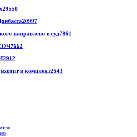
х
29550
Донбасса
20997
кого направлено в суд
7861
 СОЧ
7662
И
2912
 входит в комплект
2543
ель