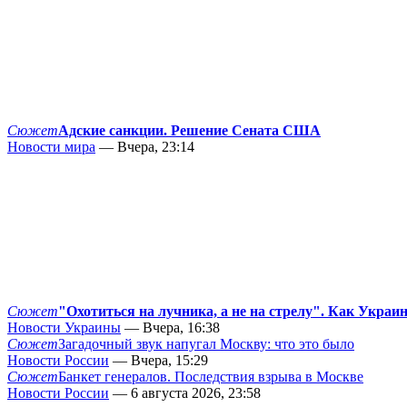
Сюжет
Адские санкции. Решение Сената США
Новости мира
— Вчера, 23:14
Сюжет
"Охотиться на лучника, а не на стрелу". Как Украи
Новости Украины
— Вчера, 16:38
Сюжет
Загадочный звук напугал Москву: что это было
Новости России
— Вчера, 15:29
Сюжет
Банкет генералов. Последствия взрыва в Москве
Новости России
— 6 августа 2026, 23:58