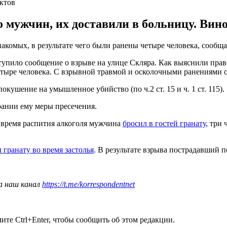
ктов
о мужчин, их доставили в больницу. Вино
акомых, в результате чего были ранены четыре человека, сообщ
ступило сообщение о взрыве на улице Скляра. Как выяснили пра
четыре человека. С взрывной травмой и осколочными ранениями 
кушение на умышленное убийство (по ч.2 ст. 15 и ч. 1 ст. 115).
рании ему меры пресечения.
 время распития алкоголя мужчина
бросил в гостей гранату,
три ч
 гранату во время застолья
. В результате взрыва пострадавший
а наш канал
https://t.me/korrespondentnet
те Ctrl+Enter, чтобы сообщить об этом редакции.