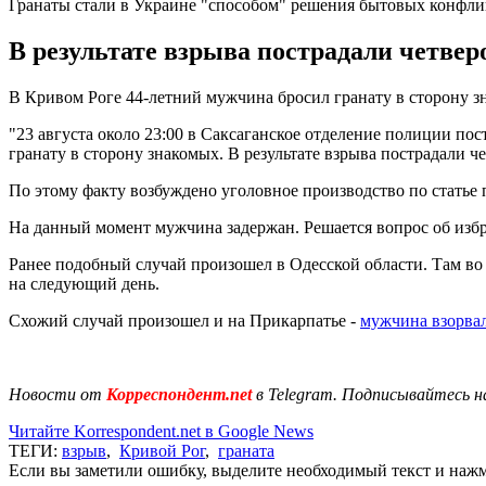
Гранаты стали в Украине "способом" решения бытовых конфли
В результате взрыва пострадали четвер
В Кривом Роге 44-летний мужчина бросил гранату в сторону зн
"23 августа около 23:00 в Саксаганское отделение полиции по
гранату в сторону знакомых. В результате взрыва пострадали 
По этому факту возбуждено уголовное производство по статье по
На данный момент мужчина задержан. Решается вопрос об изб
Ранее подобный случай произошел в Одесской области. Там во
на следующий день.
Схожий случай произошел и на Прикарпатье -
мужчина взорвал
Новости от
Корреспондент.net
в Telegram. Подписывайтесь н
Читайте Korrespondent.net в Google News
ТЕГИ:
взрыв
,
Кривой Рог
,
граната
Если вы заметили ошибку, выделите необходимый текст и нажми