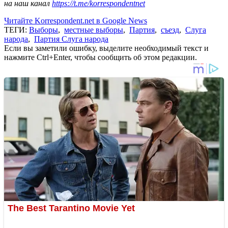
на наш канал
https://t.me/korrespondentnet
Читайте Korrespondent.net в Google News
ТЕГИ:
Выборы
,
местные выборы
,
Партия
,
съезд
,
Слуга
народа
,
Партия Слуга народа
Если вы заметили ошибку, выделите необходимый текст и
нажмите Ctrl+Enter, чтобы сообщить об этом редакции.