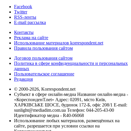
Facebook
Twitter
RSS-ленты
E-mail рассылка
Контакты
Реклама на сайте
Использование материалов korrespondent.net
Правила пользования сайтом
Договор пользования сайтом
Политика в сфере конфиденциальности и персональных
данных
Пользовательское соглашение
Редакция
© 2000-2026, Korrespondent.net
Субъект в сфере онлайн-медиа Название онлайн-медиа -
«КореспонденТ.net» Адрес: 02091, місто Київ,
ХАРКІВСЬКЕ ШОСЕ, будинок 172-Б, офіс 208/1 E-mail:
sunlight@mediadim.com.ua
Телефон: 044-205-43-00
Идентификатор медиа - R40-06068
Использование любых материалов, размещённых на
сайте, разрешается при условии ссылки на