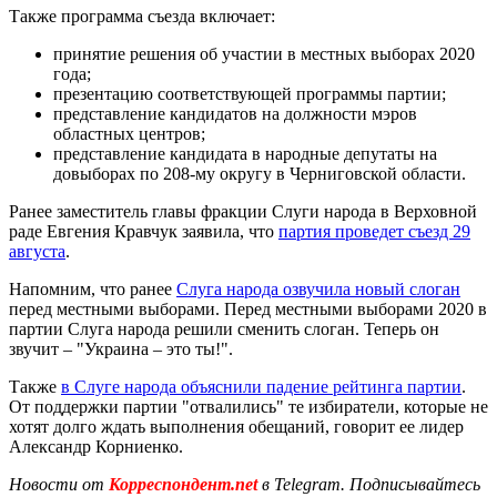
Также программа съезда включает:
принятие решения об участии в местных выборах 2020
года;
презентацию соответствующей программы партии;
представление кандидатов на должности мэров
областных центров;
представление кандидата в народные депутаты на
довыборах по 208-му округу в Черниговской области.
Ранее заместитель главы фракции Слуги народа в Верховной
раде Евгения Кравчук заявила, что
партия проведет съезд 29
августа
.
Напомним, что ранее
Слуга народа озвучила новый слоган
перед местными выборами. Перед местными выборами 2020 в
партии Слуга народа решили сменить слоган. Теперь он
звучит – "Украина – это ты!".
Также
в Слуге народа объяснили падение рейтинга партии
.
От поддержки партии "отвалились" те избиратели, которые не
хотят долго ждать выполнения обещаний, говорит ее лидер
Александр Корниенко.
Новости от
Корреспондент.net
в Telegram. Подписывайтесь