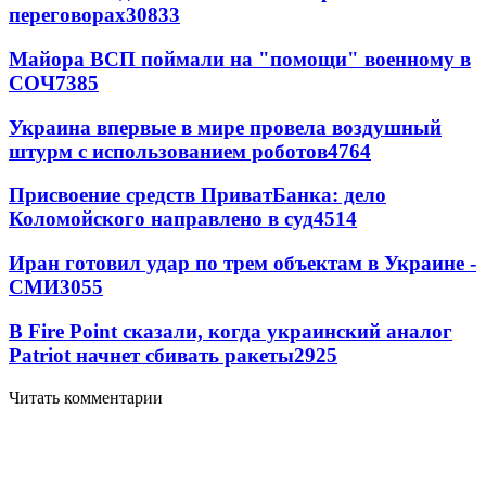
переговорах
30833
Майора ВСП поймали на "помощи" военному в
СОЧ
7385
Украина впервые в мире провела воздушный
штурм с использованием роботов
4764
Присвоение средств ПриватБанка: дело
Коломойского направлено в суд
4514
Иран готовил удар по трем объектам в Украине -
СМИ
3055
В Fire Point сказали, когда украинский аналог
Patriot начнет сбивать ракеты
2925
Читать комментарии