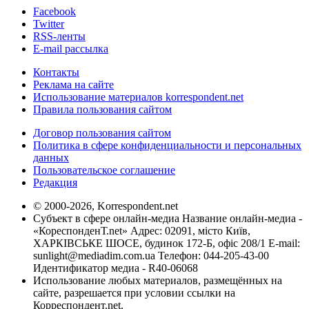
Facebook
Twitter
RSS-ленты
E-mail рассылка
Контакты
Реклама на сайте
Использование материалов korrespondent.net
Правила пользования сайтом
Договор пользования сайтом
Политика в сфере конфиденциальности и персональных
данных
Пользовательское соглашение
Редакция
© 2000-2026, Korrespondent.net
Субъект в сфере онлайн-медиа Название онлайн-медиа -
«КореспонденТ.net» Адрес: 02091, місто Київ,
ХАРКІВСЬКЕ ШОСЕ, будинок 172-Б, офіс 208/1 E-mail:
sunlight@mediadim.com.ua
Телефон: 044-205-43-00
Идентификатор медиа - R40-06068
Использование любых материалов, размещённых на
сайте, разрешается при условии ссылки на
Корреспондент.net.