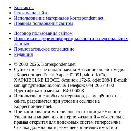
Контакты
Реклама на сайте
Использование материалов korrespondent.net
Правила пользования сайтом
Договор пользования сайтом
Политика в сфере конфиденциальности и персональных
данных
Пользовательское соглашение
Редакция
© 2000-2026, Korrespondent.net
Субъект в сфере онлайн-медиа Название онлайн-медиа -
«КореспонденТ.net» Адрес: 02091, місто Київ,
ХАРКІВСЬКЕ ШОСЕ, будинок 172-Б, офіс 208/1 E-mail:
sunlight@mediadim.com.ua
Телефон: 044-205-43-00
Идентификатор медиа - R40-06068
Использование любых материалов, размещённых на
сайте, разрешается при условии ссылки на
Корреспондент.net.
При копировании материалов со страницы «Новости
Украины и мира», для интернет-изданий – обязательна
прямая открытая для поисковых систем гиперссылка.
Ссылка должна быть размещена в независимости от