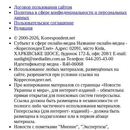
Договор пользования сайтом
Политика в сфере конфиденциальности и персональных
данных
Пользовательское соглашение
Редакция
© 2000-2026, Korrespondent.net
Субъект в сфере онлайн-медиа Название онлайн-медиа -
«КореспонденТ.net» Адрес: 02091, місто Київ,
ХАРКІВСЬКЕ ШОСЕ, будинок 172-Б, офіс 208/1 E-mail:
sunlight@mediadim.com.ua
Телефон: 044-205-43-00
Идентификатор медиа - R40-06068
Использование любых материалов, размещённых на
сайте, разрешается при условии ссылки на
Корреспондент.net.
При копировании материалов со страницы «Новости
Украины и мира», для интернет-изданий – обязательна
прямая открытая для поисковых систем гиперссылка.
Ссылка должна быть размещена в независимости от
полного либо частичного использования материалов.
Гиперссылка (для интернет- изданий) – должна быть
размещена в подзаголовке или в первом абзаце
материала.
Новости с пометками "Мнение", "Экспертиза",