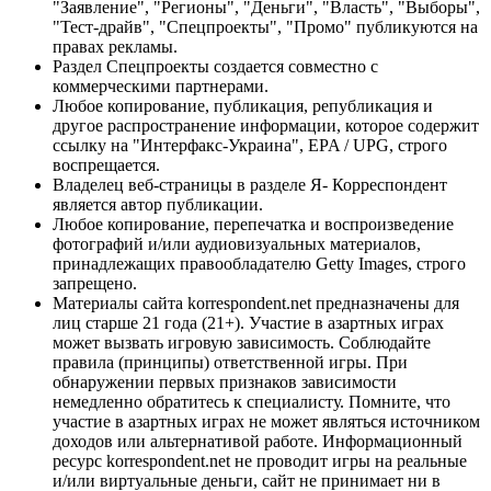
"Заявление", "Регионы", "Деньги", "Власть", "Выборы",
"Тест-драйв", "Спецпроекты", "Промо" публикуются на
правах рекламы.
Раздел Спецпроекты создается совместно с
коммерческими партнерами.
Любое копирование, публикация, републикация и
другое распространение информации, которое содержит
ссылку на "Интерфакс-Украина", EPA / UPG, строго
воспрещается.
Владелец веб-страницы в разделе Я- Корреспондент
является автор публикации.
Любое копирование, перепечатка и воспроизведение
фотографий и/или аудиовизуальных материалов,
принадлежащих правообладателю Getty Images, строго
запрещено.
Материалы сайта korrespondent.net предназначены для
лиц старше 21 года (21+). Участие в азартных играх
может вызвать игровую зависимость. Соблюдайте
правила (принципы) ответственной игры. При
обнаружении первых признаков зависимости
немедленно обратитесь к специалисту. Помните, что
участие в азартных играх не может являться источником
доходов или альтернативой работе. Информационный
ресурс korrespondent.net не проводит игры на реальные
и/или виртуальные деньги, сайт не принимает ни в