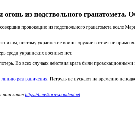
огонь из подствольного гранатомета. Об
, совершив провокацию из подствольного гранатомета возле Мар
никам, поэтому украинские воины оружие в ответ не применяли
рь среди украинских военных нет.
 потерь. Во всех случаях действия врага были провокационными
з линию разграничения
. Патруль не пускают на временно непод
а наш канал
https://t.me/korrespondentnet