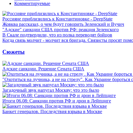
Комментируемые
Россияне приблизились к Константиновке - DeepState
Жовква рассказал, о чем будут говорить Зеленский и Вучич
"Адские" санкции США против РФ: реакция Зеленского
В Скале подтвердили, что из полка переводят бойцов
Когда связь молчит - молчит вся бригада. Связисты просят по
Сюжеты
Адские санкции. Решение Сената США
"Охотиться на лучника, а не на стрелу". Как Украине бороться 
Загадочный звук напугал Москву: что это было
Итоги 06.08: Санкции против РФ и дрон в Лейпциге
Банкет генералов. Последствия взрыва в Москве