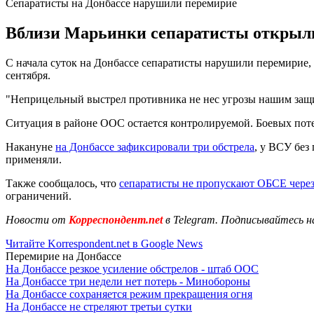
Сепаратисты на Донбассе нарушили перемирие
Вблизи Марьинки сепаратисты открыли 
С начала суток на Донбассе сепаратисты нарушили перемирие
сентября.
"Неприцельный выстрел противника не нес угрозы нашим защит
Ситуация в районе ООС остается контролируемой. Боевых поте
Накануне
на Донбассе зафиксировали три обстрела
, у ВСУ без
применяли.
Также сообщалось, что
сепаратисты не пропускают ОБСЕ чере
ограничений.
Новости от
Корреспондент.net
в Telegram. Подписывайтесь н
Читайте Korrespondent.net в Google News
Перемирие на Донбассе
На Донбассе резкое усиление обстрелов - штаб ООС
На Донбассе три недели нет потерь - Минобороны
На Донбассе сохраняется режим прекращения огня
На Донбассе не стреляют третьи сутки