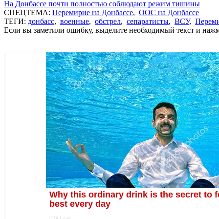
На Донбассе почти полностью соблюдают режим тишины
СПЕЦТЕМА:
Перемирие на Донбассе
,
ООС на Донбассе
ТЕГИ:
донбасс
,
военные
,
обстрел
,
сепаратисты
,
ВСУ
,
Переми
Если вы заметили ошибку, выделите необходимый текст и нажми