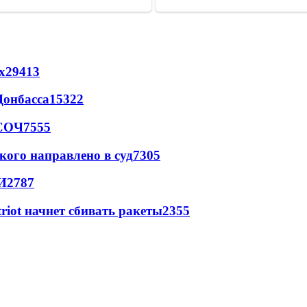
х
29413
Донбасса
15322
 СОЧ
7555
кого направлено в суд
7305
И
2787
triot начнет сбивать ракеты
2355