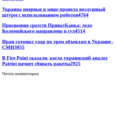
Украина впервые в мире провела воздушный
штурм с использованием роботов
4764
Присвоение средств ПриватБанка: дело
Коломойского направлено в суд
4514
Иран готовил удар по трем объектам в Украине -
СМИ
3055
В Fire Point сказали, когда украинский аналог
Patriot начнет сбивать ракеты
2925
Читать комментарии