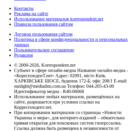
Контакты
Реклама на сайте
Использование материалов korrespondent.net
Правила пользования сайтом
Договор пользования сайтом
Политика в сфере конфиденциальности и персональных
данных
Пользовательское соглашение
Редакция
© 2000-2026, Korrespondent.net
Субъект в сфере онлайн-медиа Название онлайн-медиа -
«КореспонденТ.net» Адрес: 02091, місто Київ,
ХАРКІВСЬКЕ ШОСЕ, будинок 172-Б, офіс 208/1 E-mail:
sunlight@mediadim.com.ua
Телефон: 044-205-43-00
Идентификатор медиа - R40-06068
Использование любых материалов, размещённых на
сайте, разрешается при условии ссылки на
Корреспондент.net.
При копировании материалов со страницы «Новости
Украины и мира», для интернет-изданий – обязательна
прямая открытая для поисковых систем гиперссылка.
Ссылка должна быть размещена в независимости от