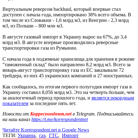
Виртуальным реверсом backhaul, который впервые стал
доступен с начала года, импортировано 38% всего объема. В
том числе из Словакии - 1,6 млрд м3, из Венгрии - 2,3 млрд
м3, из Польши – 800 млн м3.
В августе газовый импорт в Украину вырос на 67%, до 3,4
млрд м3. В августе впервые производились реверсные
транспортировки газа из Румынии.
С начала года в подземные хранилища для хранения в режиме
"таможенный склад" было направлено 8,2 млрд м3. Всего за
январь-август транспортировку газа из ЕС заказывали 72
трейдера, из них 45 украинских компаний и 27 иностранных.
Как сообщалось, по итогам первого полугодия импорт газа в
Украину составил 8,056 млрд м3. Это на четверть больше, чем
за аналогичный период прошлого года, и
является рекордным
показателем
за последние пять лет.
Новости от
Корреспондент.net
в Telegram. Подписывайтесь
на наш канал
https://t.me/korrespondentnet
Читайте Korrespondent.net в Google News
ТЕГИ:
Украина
,
газ
,
ГТС
,
Импорт