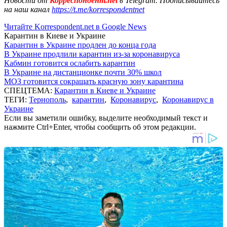
Новости от
Корреспондент.net
в Telegram. Подписывайтесь
на наш канал
https://t.me/korrespondentnet
Читайте Korrespondent.net в Google News
Карантин в Киеве и Украине
Карантин в Украине продлен до конца года
В Украине продлили карантин из-за коронавируса
Кабмин готовится ослабить карантин
В Украине на дистанционке почти 30% школ
МОЗ готовится сокращать красную зону карантина
СПЕЦТЕМА:
Карантин в Киеве и Украине
ТЕГИ:
Тернополь
,
карантин
,
Коронавирус
,
Коронавирус в
Украине
Если вы заметили ошибку, выделите необходимый текст и
нажмите Ctrl+Enter, чтобы сообщить об этом редакции.