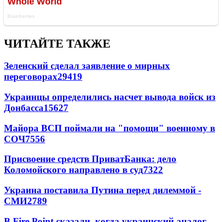
ЧИТАЙТЕ ТАКЖЕ
Зеленский сделал заявление о мирных
переговорах
29419
Украинцы определились насчет вывода войск из
Донбасса
15627
Майора ВСП поймали на "помощи" военному в
СОЧ
7556
Присвоение средств ПриватБанка: дело
Коломойского направлено в суд
7322
Украина поставила Путина перед дилеммой -
СМИ
2789
В Fire Point сказали, когда украинский аналог