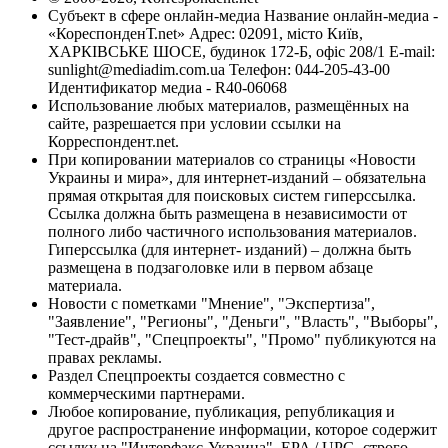
Субъект в сфере онлайн-медиа Название онлайн-медиа -
«КореспонденТ.net» Адрес: 02091, місто Київ,
ХАРКІВСЬКЕ ШОСЕ, будинок 172-Б, офіс 208/1 E-mail:
sunlight@mediadim.com.ua
Телефон: 044-205-43-00
Идентификатор медиа - R40-06068
Использование любых материалов, размещённых на
сайте, разрешается при условии ссылки на
Корреспондент.net.
При копировании материалов со страницы «Новости
Украины и мира», для интернет-изданий – обязательна
прямая открытая для поисковых систем гиперссылка.
Ссылка должна быть размещена в независимости от
полного либо частичного использования материалов.
Гиперссылка (для интернет- изданий) – должна быть
размещена в подзаголовке или в первом абзаце
материала.
Новости с пометками "Мнение", "Экспертиза",
"Заявление", "Регионы", "Деньги", "Власть", "Выборы",
"Тест-драйв", "Спецпроекты", "Промо" публикуются на
правах рекламы.
Раздел Спецпроекты создается совместно с
коммерческими партнерами.
Любое копирование, публикация, републикация и
другое распространение информации, которое содержит
ссылку на "Интерфакс-Украина", EPA / UPG, строго