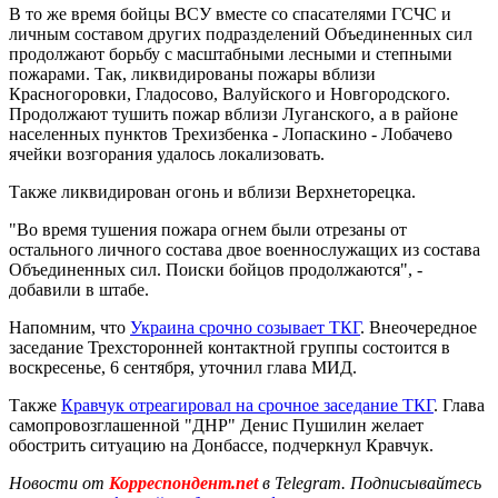
В то же время бойцы ВСУ вместе со спасателями ГСЧС и
личным составом других подразделений Объединенных сил
продолжают борьбу с масштабными лесными и степными
пожарами. Так, ликвидированы пожары вблизи
Красногоровки, Гладосово, Валуйского и Новгородского.
Продолжают тушить пожар вблизи Луганского, а в районе
населенных пунктов Трехизбенка - Лопаскино - Лобачево
ячейки возгорания удалось локализовать.
Также ликвидирован огонь и вблизи Верхнеторецка.
"Во время тушения пожара огнем были отрезаны от
остального личного состава двое военнослужащих из состава
Объединенных сил. Поиски бойцов продолжаются", -
добавили в штабе.
Напомним, что
Украина срочно созывает ТКГ
. Внеочередное
заседание Трехсторонней контактной группы состоится в
воскресенье, 6 сентября, уточнил глава МИД.
Также
Кравчук отреагировал на срочное заседание ТКГ
. Глава
самопровозглашенной "ДНР" Денис Пушилин желает
обострить ситуацию на Донбассе, подчеркнул Кравчук.
Новости от
Корреспондент.net
в Telegram. Подписывайтесь