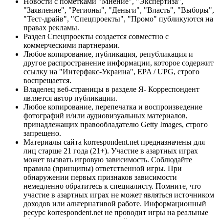
Новости с пометками "Мнение", "Экспертиза",
"Заявление", "Регионы", "Деньги", "Власть", "Выборы",
"Тест-драйв", "Спецпроекты", "Промо" публикуются на
правах рекламы.
Раздел Спецпроекты создается совместно с
коммерческими партнерами.
Любое копирование, публикация, републикация и
другое распространение информации, которое содержит
ссылку на "Интерфакс-Украина", EPA / UPG, строго
воспрещается.
Владелец веб-страницы в разделе Я- Корреспондент
является автор публикации.
Любое копирование, перепечатка и воспроизведение
фотографий и/или аудиовизуальных материалов,
принадлежащих правообладателю Getty Images, строго
запрещено.
Материалы сайта korrespondent.net предназначены для
лиц старше 21 года (21+). Участие в азартных играх
может вызвать игровую зависимость. Соблюдайте
правила (принципы) ответственной игры. При
обнаружении первых признаков зависимости
немедленно обратитесь к специалисту. Помните, что
участие в азартных играх не может являться источником
доходов или альтернативой работе. Информационный
ресурс korrespondent.net не проводит игры на реальные