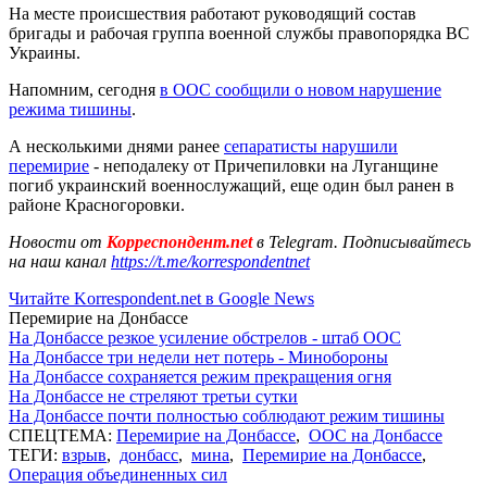
На месте происшествия работают руководящий состав
бригады и рабочая группа военной службы правопорядка ВС
Украины.
Напомним, сегодня
в ООС сообщили о новом нарушение
режима тишины
.
А несколькими днями ранее
сепаратисты нарушили
перемирие
- неподалеку от Причепиловки на Луганщине
погиб украинский военнослужащий, еще один был ранен в
районе Красногоровки.
Новости от
Корреспондент.net
в Telegram. Подписывайтесь
на наш канал
https://t.me/korrespondentnet
Читайте Korrespondent.net в Google News
Перемирие на Донбассе
На Донбассе резкое усиление обстрелов - штаб ООС
На Донбассе три недели нет потерь - Минобороны
На Донбассе сохраняется режим прекращения огня
На Донбассе не стреляют третьи сутки
На Донбассе почти полностью соблюдают режим тишины
СПЕЦТЕМА:
Перемирие на Донбассе
,
ООС на Донбассе
ТЕГИ:
взрыв
,
донбасс
,
мина
,
Перемирие на Донбассе
,
Операция объединенных сил