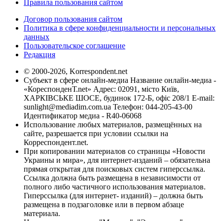
Правила пользования сайтом
Договор пользования сайтом
Политика в сфере конфиденциальности и персональных
данных
Пользовательское соглашение
Редакция
© 2000-2026, Korrespondent.net
Субъект в сфере онлайн-медиа Название онлайн-медиа -
«КореспонденТ.net» Адрес: 02091, місто Київ,
ХАРКІВСЬКЕ ШОСЕ, будинок 172-Б, офіс 208/1 E-mail:
sunlight@mediadim.com.ua
Телефон: 044-205-43-00
Идентификатор медиа - R40-06068
Использование любых материалов, размещённых на
сайте, разрешается при условии ссылки на
Корреспондент.net.
При копировании материалов со страницы «Новости
Украины и мира», для интернет-изданий – обязательна
прямая открытая для поисковых систем гиперссылка.
Ссылка должна быть размещена в независимости от
полного либо частичного использования материалов.
Гиперссылка (для интернет- изданий) – должна быть
размещена в подзаголовке или в первом абзаце
материала.