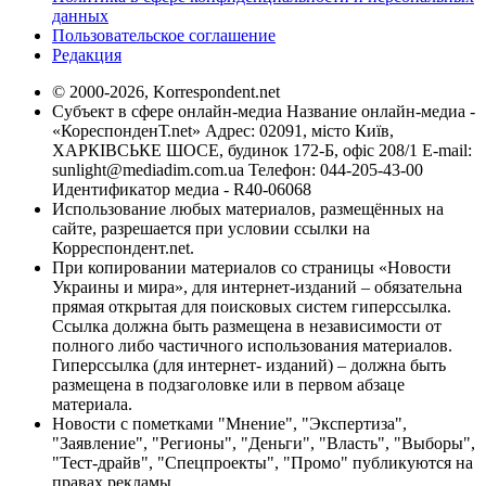
данных
Пользовательское соглашение
Редакция
© 2000-2026, Korrespondent.net
Субъект в сфере онлайн-медиа Название онлайн-медиа -
«КореспонденТ.net» Адрес: 02091, місто Київ,
ХАРКІВСЬКЕ ШОСЕ, будинок 172-Б, офіс 208/1 E-mail:
sunlight@mediadim.com.ua
Телефон: 044-205-43-00
Идентификатор медиа - R40-06068
Использование любых материалов, размещённых на
сайте, разрешается при условии ссылки на
Корреспондент.net.
При копировании материалов со страницы «Новости
Украины и мира», для интернет-изданий – обязательна
прямая открытая для поисковых систем гиперссылка.
Ссылка должна быть размещена в независимости от
полного либо частичного использования материалов.
Гиперссылка (для интернет- изданий) – должна быть
размещена в подзаголовке или в первом абзаце
материала.
Новости с пометками "Мнение", "Экспертиза",
"Заявление", "Регионы", "Деньги", "Власть", "Выборы",
"Тест-драйв", "Спецпроекты", "Промо" публикуются на
правах рекламы.