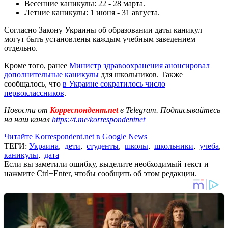
Весенние каникулы: 22 - 28 марта.
Летние каникулы: 1 июня - 31 августа.
Согласно Закону Украины об образовании даты каникул
могут быть установлены каждым учебным заведением
отдельно.
Кроме того, ранее
Министр здравоохранения анонсировал
дополнительные каникулы
для школьников. Также
сообщалось, что
в Украине сократилось число
первоклассников
.
Новости от
Корреспондент.net
в Telegram. Подписывайтесь
на наш канал
https://t.me/korrespondentnet
Читайте Korrespondent.net в Google News
ТЕГИ:
Украина
,
дети
,
студенты
,
школы
,
школьники
,
учеба
,
каникулы
,
дата
Если вы заметили ошибку, выделите необходимый текст и
нажмите Ctrl+Enter, чтобы сообщить об этом редакции.