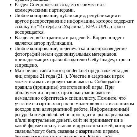
Раздел Спецпроекты создается совместно с
коммерческими партнерами.
Любое копирование, публикация, републикация и
другое распространение информации, которое содержит
ссылку на "Интерфакс-Украина", EPA / UPG, строго
воспрещается.
Владелец веб-страницы в разделе Я- Корреспондент
является автор публикации.
Любое копирование, перепечатка и воспроизведение
фотографий и/или аудиовизуальных материалов,
принадлежащих правообладателю Getty Images, строго
запрещено.
Материалы сайта korrespondent.net предназначены для
лиц старше 21 года (21+). Участие в азартных играх
может вызвать игровую зависимость. Соблюдайте
правила (принципы) ответственной игры. При
обнаружении первых признаков зависимости
немедленно обратитесь к специалисту. Помните, что
участие в азартных играх не может являться источником
доходов или альтернативой работе. Информационный
ресурс korrespondent.net не проводит игры на реальные
и/или виртуальные деньги, сайт не принимает ни в
какой форме оплату ставок и других платежей, которые
связаны/могут быть связаны с азартными играми,
букмекерами или тотализаторами. Какие-либо