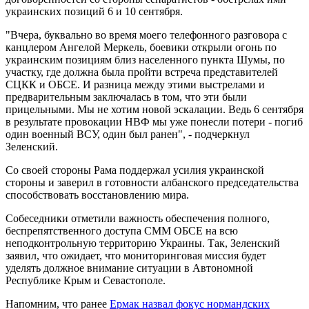
украинских позиций 6 и 10 сентября.
"Вчера, буквально во время моего телефонного разговора с
канцлером Ангелой Меркель, боевики открыли огонь по
украинским позициям близ населенного пункта Шумы, по
участку, где должна была пройти встреча представителей
СЦКК и ОБСЕ. И разница между этими выстрелами и
предварительным заключалась в том, что эти были
прицельными. Мы не хотим новой эскалации. Ведь 6 сентября
в результате провокации НВФ мы уже понесли потери - погиб
один военный ВСУ, один был ранен", - подчеркнул
Зеленский.
Со своей стороны Рама поддержал усилия украинской
стороны и заверил в готовности албанского председательства
способствовать восстановлению мира.
Собеседники отметили важность обеспечения полного,
беспрепятственного доступа СММ ОБСЕ на всю
неподконтрольную территорию Украины. Так, Зеленский
заявил, что ожидает, что мониторинговая миссия будет
уделять должное внимание ситуации в Автономной
Республике Крым и Севастополе.
Напомним, что ранее
Ермак назвал фокус нормандских