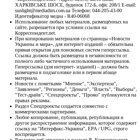
ХАРКІВСЬКЕ ШОСЕ, будинок 172-Б, офіс 208/1 E-mail:
sunlight@mediadim.com.ua
Телефон: 044-205-43-00
Идентификатор медиа - R40-06068
Использование любых материалов, размещённых на
сайте, разрешается при условии ссылки на
Корреспондент.net.
При копировании материалов со страницы «Новости
Украины и мира», для интернет-изданий – обязательна
прямая открытая для поисковых систем гиперссылка.
Ссылка должна быть размещена в независимости от
полного либо частичного использования материалов.
Гиперссылка (для интернет- изданий) – должна быть
размещена в подзаголовке или в первом абзаце
материала.
Новости с пометками "Мнение", "Экспертиза",
"Заявление", "Регионы", "Деньги", "Власть", "Выборы",
"Тест-драйв", "Спецпроекты", "Промо" публикуются на
правах рекламы.
Раздел Спецпроекты создается совместно с
коммерческими партнерами.
Любое копирование, публикация, републикация и
другое распространение информации, которое содержит
ссылку на "Интерфакс-Украина", EPA / UPG, строго
воспрещается.
Владелец веб-страницы в разделе Я- Корреспондент