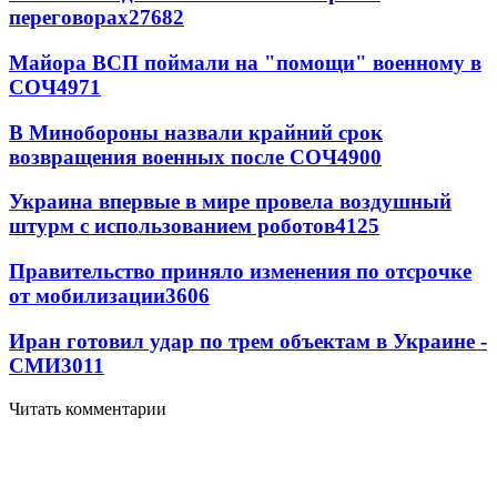
переговорах
27682
Майора ВСП поймали на "помощи" военному в
СОЧ
4971
В Минобороны назвали крайний срок
возвращения военных после СОЧ
4900
Украина впервые в мире провела воздушный
штурм с использованием роботов
4125
Правительство приняло изменения по отсрочке
от мобилизации
3606
Иран готовил удар по трем объектам в Украине -
СМИ
3011
Читать комментарии