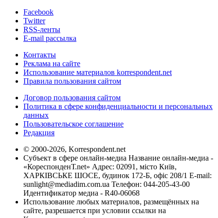
Facebook
Twitter
RSS-ленты
E-mail рассылка
Контакты
Реклама на сайте
Использование материалов korrespondent.net
Правила пользования сайтом
Договор пользования сайтом
Политика в сфере конфиденциальности и персональных
данных
Пользовательское соглашение
Редакция
© 2000-2026, Korrespondent.net
Субъект в сфере онлайн-медиа Название онлайн-медиа -
«КореспонденТ.net» Адрес: 02091, місто Київ,
ХАРКІВСЬКЕ ШОСЕ, будинок 172-Б, офіс 208/1 E-mail:
sunlight@mediadim.com.ua
Телефон: 044-205-43-00
Идентификатор медиа - R40-06068
Использование любых материалов, размещённых на
сайте, разрешается при условии ссылки на