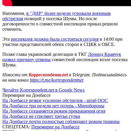
Напомним,
в "ДНР" более недели угрожали военным
обстрелом
позиций у поселка Шумы. Но после
договоренности о совместной инспекции приказ решили
отменить.
Эта
инспекция должна была состояться сегодня
в 14:00 при
участии представителей обеих сторон в СЦКК и ОБСЕ.
Позже глава украинской делегации в ТКГ
Леонид Кравчук
назвал причину отмены
совместной инспекции возле поселка
Шумы.
Новости от
Корреспондент.net
в Telegram. Подписывайтесь
на наш канал
https://t.me/korrespondentnet
Читайте Korrespondent.net в Google News
Перемирие на Донбассе
На Донбассе резкое усиление обстрелов - штаб ООС
На Донбассе три недели нет потерь - Минобороны
На Донбассе сохраняется режим прекращения огня
На Донбассе не стреляют третьи сутки
На Донбассе почти полностью соблюдают режим тишины
СПЕЦТЕМА:
Перемирие на Донбассе