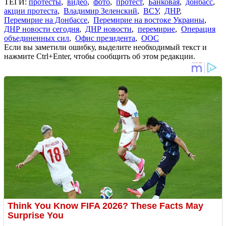
ТЕГИ:
протесты
,
видео
,
фото
,
протест
,
Банковая
,
донбасс
,
акции протеста
,
Владимир Зеленский
,
ВСУ
,
ДНР
,
Перемирие на Донбассе
,
Перемирие на востоке Украины
,
ДНР новости сегодня
,
ДНР новости
,
перемирие
,
Операция
объединенных сил
,
Офис президента
,
ООС
Если вы заметили ошибку, выделите необходимый текст и
нажмите Ctrl+Enter, чтобы сообщить об этом редакции.