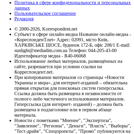
Политика в сфере конфиденциальности и персональных
данных
Пользовательское соглашение
Редакция
© 2000-2026, Korrespondent.net
Субъект в сфере онлайн-медиа Название онлайн-медиа -
«КореспонденТ.net» Адрес: 02091, місто Київ,
ХАРКІВСЬКЕ ШОСЕ, будинок 172-Б, офіс 208/1 E-mail:
sunlight@mediadim.com.ua
Телефон: 044-205-43-00
Идентификатор медиа - R40-06068
Использование любых материалов, размещённых на
сайте, разрешается при условии ссылки на
Корреспондент.net.
При копировании материалов со страницы «Новости
Украины и мира», для интернет-изданий – обязательна
прямая открытая для поисковых систем гиперссылка.
Ссылка должна быть размещена в независимости от
полного либо частичного использования материалов.
Гиперссылка (для интернет- изданий) – должна быть
размещена в подзаголовке или в первом абзаце
материала.
Новости с пометками "Мнение", "Экспертиза",
"Заявление", "Регионы", "Деньги", "Власть", "Выборы",
"Тест-драйв", "Спецпроекты", "Промо" публикуются на