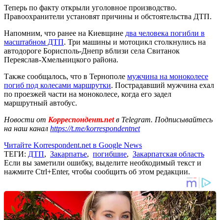
Теперь по факту открыли уголовное производство.
Правоохранители установят причины и обстоятельства ДТП.
Напомним, что ранее на Киевщине
два человека погибли в
масштабном ДТП
. Три машины и мотоцикл столкнулись на
автодороге Борисполь-Днепр вблизи села Свитанок
Переяслав-Хмельницкого района.
Также сообщалось, что в Тернополе
мужчина на моноколесе
погиб под колесами маршрутки
. Пострадавший мужчина ехал
по проезжей части на моноколесе, когда его задел
маршрутный автобус.
Новости от
Корреспондент.net
в Telegram. Подписывайтесь
на наш канал
https://t.me/korrespondentnet
Читайте Korrespondent.net в Google News
ТЕГИ:
ДТП
,
Закарпатье
,
погибшие
,
Закарпатская область
Если вы заметили ошибку, выделите необходимый текст и
нажмите Ctrl+Enter, чтобы сообщить об этом редакции.