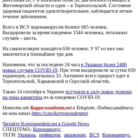
Житомирской области и один – в Тернопольской. Состояние
здоровья пациентов удовлетворительное, наблюдается легкое
течение заболевания.
Всего в ВСУ коронавирусом болеют 665 человек.
Выздоровели за время пандемии 1544 человека, летальных
случаев – шесть.
На самоизоляции находятся 636 человек. У 97 из них она
закончится в ближайшие три дня.
Напомним, что за последние 24 часа
в Украине более 2400
новых случаев COVID-19
. При этом выздоровели за сутки 650
украинцев, а скончались 33. Активнее всего прирост идет в
Тернопольской, Харьковской и Одесской областях.
Также 14 сентября в Украине
вступило в силу новое деление
на зоны карантина
из-за пандемии COVID-19.
Новости от
Корреспондент.net
в Telegram. Подписывайтесь
на наш канал
https://t.me/korrespondentnet
Читайте Korrespondent.net в Google News
СПЕЦТЕМА:
Коронавирус
ТЕГИ:
Украина
,
инфекция
,
заражение
,
ВСУ
,
Коронавирус
,