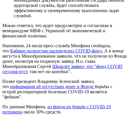
необходимых документов работникам Государственной
аудиторской службы, будет способствовать
эффективному и своевременному выполнению задач
службой.
Мокан отметил, что аудит предусмотрен и согласован в
меморандуме МВФ с Украиной об экономической и
финансовой политике.
Напомним, 24 июля пресс-служба Минфина сообщала,
что
Кабмин полностью распределил COVID-фонд.
А в конце
августа в Минобразования заявили, что не получили из Фонда
денег, несмотря на поданную заявку. И.о. глава
Минобразования Сергей
Шкарлет заявил, что "фонд COVID
сегодня пуст
, там нет ни копейки".
Позже президент Владимир Зеленский заявил,
что
информация об отсутствии денег в Фонде
борьбы с
острой респираторной болезнью COVID-19 является
"фейком".
По данным Минфина,
из фонда по борьбе с COVID-19
потрачено
около 30% средств.