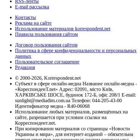
RSS-ленты
E-mail рассылка
Контакты
Реклама на сайте
Использование материалов korrespondent.net
Правила пользования сайтом
Договор пользования сайтом
Политика в сфере конфиденциальности и персональных
данных
Пользовательское соглашение
Редакция
© 2000-2026, Korrespondent.net
Субъект в сфере онлайн-медиа Название онлайн-медиа -
«КореспонденТ.net» Адрес: 02091, місто Київ,
ХАРКІВСЬКЕ ШОСЕ, будинок 172-Б, офіс 208/1 E-mail:
sunlight@mediadim.com.ua
Телефон: 044-205-43-00
Идентификатор медиа - R40-06068
Использование любых материалов, размещённых на
сайте, разрешается при условии ссылки на
Корреспондент.net.
При копировании материалов со страницы «Новости
Украины и мира», для интернет-изданий – обязательна
прямая открытая для поисковых систем гиперссылка.