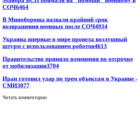
Майора ВСП поймали на "помощи" военному в
СОЧ
6464
В Минобороны назвали крайний срок
возвращения военных после СОЧ
4934
Украина впервые в мире провела воздушный
штурм с использованием роботов
4613
Правительство приняло изменения по отсрочке
от мобилизации
3704
Иран готовил удар по трем объектам в Украине -
СМИ
3077
Читать комментарии