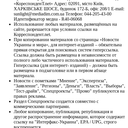
«КореспонденТ.net» Адрес: 02091, місто Київ,
ХАРКІВСЬКЕ ШОСЕ, будинок 172-Б, офіс 208/1 E-mail:
sunlight@mediadim.com.ua
Телефон: 044-205-43-00
Идентификатор медиа - R40-06068
Использование любых материалов, размещённых на
сайте, разрешается при условии ссылки на
Корреспондент.net.
При копировании материалов со страницы «Новости
Украины и мира», для интернет-изданий – обязательна
прямая открытая для поисковых систем гиперссылка.
Ссылка должна быть размещена в независимости от
полного либо частичного использования материалов.
Гиперссылка (для интернет- изданий) – должна быть
размещена в подзаголовке или в первом абзаце
материала.
Новости с пометками "Мнение", "Экспертиза",
"Заявление", "Регионы", "Деньги", "Власть", "Выборы",
"Тест-драйв", "Спецпроекты", "Промо" публикуются на
правах рекламы.
Раздел Спецпроекты создается совместно с
коммерческими партнерами.
Любое копирование, публикация, републикация и
другое распространение информации, которое содержит
ссылку на "Интерфакс-Украина", EPA / UPG, строго
воспрещается.