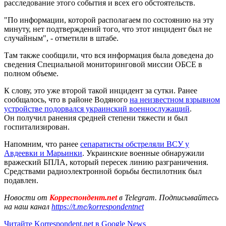
расследование этого события и всех его обстоятельств.
"По информации, которой располагаем по состоянию на эту
минуту, нет подтверждений того, что этот инцидент был не
случайным", - отметили в штабе.
Там также сообщили, что вся информация была доведена до
сведения Специальной мониторинговой миссии ОБСЕ в
полном объеме.
К слову, это уже второй такой инцидент за сутки. Ранее
сообщалось, что в районе Водяного
на неизвестном взрывном
устройстве подорвался украинский военнослужащий
.
Он получил ранения средней степени тяжести и был
госпитализирован.
Напомним, что ранее
сепаратисты обстреляли ВСУ у
Авдеевки и Марьинки
. Украинские военные обнаружили
вражеский БПЛА, который пересек линию разграничения.
Средствами радиоэлектронной борьбы беспилотник был
подавлен.
Новости от
Корреспондент.net
в Telegram. Подписывайтесь
на наш канал
https://t.me/korrespondentnet
Читайте Korrespondent.net в Google News