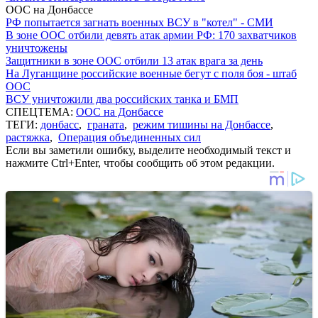
ООС на Донбассе
РФ попытается загнать военных ВСУ в "котел" - СМИ
В зоне ООС отбили девять атак армии РФ: 170 захватчиков
уничтожены
Защитники в зоне ООС отбили 13 атак врага за день
На Луганщине российские военные бегут с поля боя - штаб
ООС
ВСУ уничтожили два российских танка и БМП
СПЕЦТЕМА:
ООС на Донбассе
ТЕГИ:
донбасс
,
граната
,
режим тишины на Донбассе
,
растяжка
,
Операция объединенных сил
Если вы заметили ошибку, выделите необходимый текст и
нажмите Ctrl+Enter, чтобы сообщить об этом редакции.