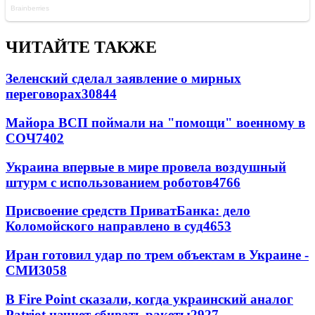
ЧИТАЙТЕ ТАКЖЕ
Зеленский сделал заявление о мирных
переговорах
30844
Майора ВСП поймали на "помощи" военному в
СОЧ
7402
Украина впервые в мире провела воздушный
штурм с использованием роботов
4766
Присвоение средств ПриватБанка: дело
Коломойского направлено в суд
4653
Иран готовил удар по трем объектам в Украине -
СМИ
3058
В Fire Point сказали, когда украинский аналог
Patriot начнет сбивать ракеты
2927