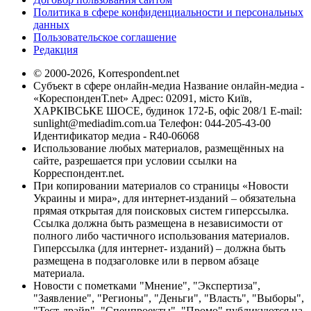
Политика в сфере конфиденциальности и персональных
данных
Пользовательское соглашение
Редакция
© 2000-2026, Korrespondent.net
Субъект в сфере онлайн-медиа Название онлайн-медиа -
«КореспонденТ.net» Адрес: 02091, місто Київ,
ХАРКІВСЬКЕ ШОСЕ, будинок 172-Б, офіс 208/1 E-mail:
sunlight@mediadim.com.ua
Телефон: 044-205-43-00
Идентификатор медиа - R40-06068
Использование любых материалов, размещённых на
сайте, разрешается при условии ссылки на
Корреспондент.net.
При копировании материалов со страницы «Новости
Украины и мира», для интернет-изданий – обязательна
прямая открытая для поисковых систем гиперссылка.
Ссылка должна быть размещена в независимости от
полного либо частичного использования материалов.
Гиперссылка (для интернет- изданий) – должна быть
размещена в подзаголовке или в первом абзаце
материала.
Новости с пометками "Мнение", "Экспертиза",
"Заявление", "Регионы", "Деньги", "Власть", "Выборы",
"Тест-драйв", "Спецпроекты", "Промо" публикуются на