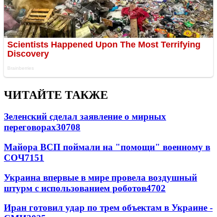
ЧИТАЙТЕ ТАКЖЕ
Зеленский сделал заявление о мирных
переговорах
30708
Майора ВСП поймали на "помощи" военному в
СОЧ
7151
Украина впервые в мире провела воздушный
штурм с использованием роботов
4702
Иран готовил удар по трем объектам в Украине -