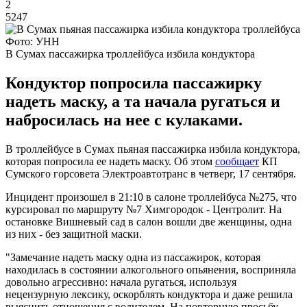
2
5247
Фото: УНН
В Сумах пассажирка троллейбуса избила кондуктора
Кондуктор попросила пассажирку
надеть маску, а та начала ругаться и
набросилась на нее с кулаками.
В троллейбусе в Сумах пьяная пассажирка избила кондуктора,
которая попросила ее надеть маску. Об этом
сообщает
КП
Сумского горсовета Электроавтотранс в четверг, 17 сентября.
Инцидент произошел в 21:10 в салоне троллейбуса №275, что
курсировал по маршруту №7 Химгородок - Центролит. На
остановке Вишневый сад в салон вошли две женщины, одна
из них - без защитной маски.
"Замечание надеть маску одна из пассажирок, которая
находилась в состоянии алкогольного опьянения, восприняла
довольно агрессивно: начала ругаться, используя
нецензурную лексику, оскорблять кондуктора и даже решила
выяснить отношения с водителем. На повторную просьбу