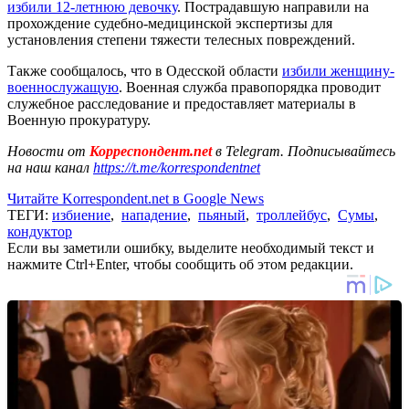
избили 12-летнюю девочку
. Пострадавшую направили на
прохождение судебно-медицинской экспертизы для
установления степени тяжести телесных повреждений.
Также сообщалось, что в Одесской области
избили женщину-
военнослужащую
. Военная служба правопорядка проводит
служебное расследование и предоставляет материалы в
Военную прокуратуру.
Новости от
Корреспондент.net
в Telegram. Подписывайтесь
на наш канал
https://t.me/korrespondentnet
Читайте Korrespondent.net в Google News
ТЕГИ:
избиение
,
нападение
,
пьяный
,
троллейбус
,
Сумы
,
кондуктор
Если вы заметили ошибку, выделите необходимый текст и
нажмите Ctrl+Enter, чтобы сообщить об этом редакции.