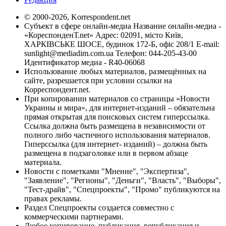
© 2000-2026, Korrespondent.net
Субъект в сфере онлайн-медиа Название онлайн-медиа -
«КореспонденТ.net» Адрес: 02091, місто Київ,
ХАРКІВСЬКЕ ШОСЕ, будинок 172-Б, офіс 208/1 E-mail:
sunlight@mediadim.com.ua
Телефон: 044-205-43-00
Идентификатор медиа - R40-06068
Использование любых материалов, размещённых на
сайте, разрешается при условии ссылки на
Корреспондент.net.
При копировании материалов со страницы «Новости
Украины и мира», для интернет-изданий – обязательна
прямая открытая для поисковых систем гиперссылка.
Ссылка должна быть размещена в независимости от
полного либо частичного использования материалов.
Гиперссылка (для интернет- изданий) – должна быть
размещена в подзаголовке или в первом абзаце
материала.
Новости с пометками "Мнение", "Экспертиза",
"Заявление", "Регионы", "Деньги", "Власть", "Выборы",
"Тест-драйв", "Спецпроекты", "Промо" публикуются на
правах рекламы.
Раздел Спецпроекты создается совместно с
коммерческими партнерами.
Любое копирование, публикация, републикация и