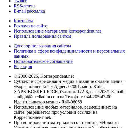
Twitter
RSS-ленты
E-mail рассылка
Контакты
Реклама на сайте
Использование материалов korrespondent.net
Правила пользования сайтом
Договор пользования сайтом
Политика в сфере конфиденциальности и персональных
данных
Пользовательское соглашение
Редакция
© 2000-2026, Korrespondent.net
Субъект в сфере онлайн-медиа Название онлайн-медиа -
«КореспонденТ.net» Адрес: 02091, місто Київ,
ХАРКІВСЬКЕ ШОСЕ, будинок 172-Б, офіс 208/1 E-mail:
sunlight@mediadim.com.ua
Телефон: 044-205-43-00
Идентификатор медиа - R40-06068
Использование любых материалов, размещённых на
сайте, разрешается при условии ссылки на
Корреспондент.net.
При копировании материалов со страницы «Новости
Украины и мира», для интернет-изданий – обязательна