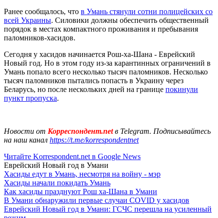
Ранее сообщалось, что
в Умань стянули сотни полицейских со
всей Украины
. Силовики должны обеспечить общественный
порядок в местах компактного проживания и пребывания
паломников-хасидов.
Сегодня у хасидов начинается Рош-ха-Шана - Еврейский
Новый год. Но в этом году из-за карантинных ограничений в
Умань попало всего несколько тысяч паломников. Несколько
тысяч паломников пытались попасть в Украину через
Беларусь, но после нескольких дней на границе
покинули
пункт пропуска
.
Новости от
Корреспондент.net
в Telegram. Подписывайтесь
на наш канал
https://t.me/korrespondentnet
Читайте Korrespondent.net в Google News
Еврейский Новый год в Умани
Хасиды едут в Умань, несмотря на войну - мэр
Хасиды начали покидать Умань
Как хасиды празднуют Рош ха-Шана в Умани
В Умани обнаружили первые случаи COVID у хасидов
Еврейский Новый год в Умани: ГСЧС перешла на усиленный
режим