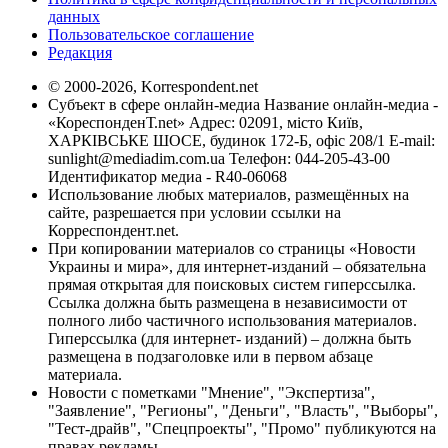
данных
Пользовательское соглашение
Редакция
© 2000-2026, Korrespondent.net
Субъект в сфере онлайн-медиа Название онлайн-медиа -
«КореспонденТ.net» Адрес: 02091, місто Київ,
ХАРКІВСЬКЕ ШОСЕ, будинок 172-Б, офіс 208/1 E-mail:
sunlight@mediadim.com.ua
Телефон: 044-205-43-00
Идентификатор медиа - R40-06068
Использование любых материалов, размещённых на
сайте, разрешается при условии ссылки на
Корреспондент.net.
При копировании материалов со страницы «Новости
Украины и мира», для интернет-изданий – обязательна
прямая открытая для поисковых систем гиперссылка.
Ссылка должна быть размещена в независимости от
полного либо частичного использования материалов.
Гиперссылка (для интернет- изданий) – должна быть
размещена в подзаголовке или в первом абзаце
материала.
Новости с пометками "Мнение", "Экспертиза",
"Заявление", "Регионы", "Деньги", "Власть", "Выборы",
"Тест-драйв", "Спецпроекты", "Промо" публикуются на
правах рекламы.