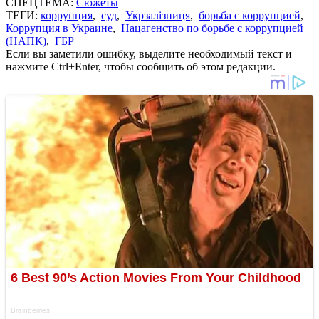
СПЕЦТЕМА:
Сюжеты
ТЕГИ:
коррупция
,
суд
,
Укрзалізниця
,
борьба с коррупцией
,
Коррупция в Украине
,
Нацагенство по борьбе с коррупцией
(НАПК)
,
ГБР
Если вы заметили ошибку, выделите необходимый текст и
нажмите Ctrl+Enter, чтобы сообщить об этом редакции.