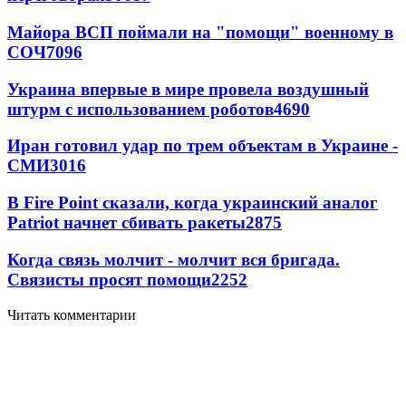
Майора ВСП поймали на "помощи" военному в
СОЧ
7096
Украина впервые в мире провела воздушный
штурм с использованием роботов
4690
Иран готовил удар по трем объектам в Украине -
СМИ
3016
В Fire Point сказали, когда украинский аналог
Patriot начнет сбивать ракеты
2875
Когда связь молчит - молчит вся бригада.
Связисты просят помощи
2252
Читать комментарии