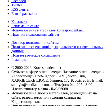
Facebook
Twitter
RSS-ленты
E-mail рассылка
Контакты
Реклама на сайте
Использование материалов korrespondent.net
Правила пользования сайтом
Договор пользования сайтом
Политика в сфере конфиденциальности и персональных
данных
Пользовательское соглашение
Редакция
© 2000-2026, Korrespondent.net
Субъект в сфере онлайн-медиа Название онлайн-медиа -
«КореспонденТ.net» Адрес: 02091, місто Київ,
ХАРКІВСЬКЕ ШОСЕ, будинок 172-Б, офіс 208/1 E-mail:
sunlight@mediadim.com.ua
Телефон: 044-205-43-00
Идентификатор медиа - R40-06068
Использование любых материалов, размещённых на
сайте, разрешается при условии ссылки на
Корреспондент.net.
При копировании материалов со страницы «Новости