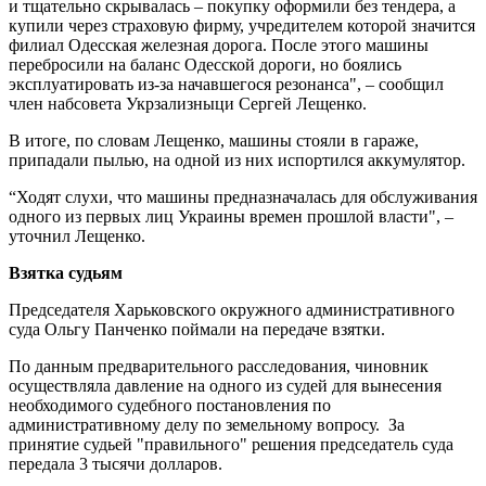
и тщательно скрывалась – покупку оформили без тендера, а
купили через страховую фирму, учредителем которой значится
филиал Одесская железная дорога. После этого машины
перебросили на баланс Одесской дороги, но боялись
эксплуатировать из-за начавшегося резонанса", – сообщил
член набсовета Укрзализныци Сергей Лещенко.
В итоге, по словам Лещенко, машины стояли в гараже,
припадали пылью, на одной из них испортился аккумулятор.
“Ходят слухи, что машины предназначалась для обслуживания
одного из первых лиц Украины времен прошлой власти", –
уточнил Лещенко.
Взятка судьям
Председателя Харьковского окружного административного
суда Ольгу Панченко поймали на передаче взятки.
По данным предварительного расследования, чиновник
осуществляла давление на одного из судей для вынесения
необходимого судебного постановления по
административному делу по земельному вопросу. За
принятие судьей "правильного" решения председатель суда
передала 3 тысячи долларов.