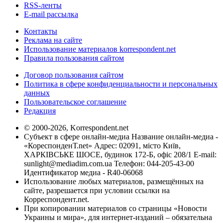
RSS-ленты
E-mail рассылка
Контакты
Реклама на сайте
Использование материалов korrespondent.net
Правила пользования сайтом
Договор пользования сайтом
Политика в сфере конфиденциальности и персональных
данных
Пользовательское соглашение
Редакция
© 2000-2026, Korrespondent.net
Субъект в сфере онлайн-медиа Название онлайн-медиа -
«КореспонденТ.net» Адрес: 02091, місто Київ,
ХАРКІВСЬКЕ ШОСЕ, будинок 172-Б, офіс 208/1 E-mail:
sunlight@mediadim.com.ua
Телефон: 044-205-43-00
Идентификатор медиа - R40-06068
Использование любых материалов, размещённых на
сайте, разрешается при условии ссылки на
Корреспондент.net.
При копировании материалов со страницы «Новости
Украины и мира», для интернет-изданий – обязательна