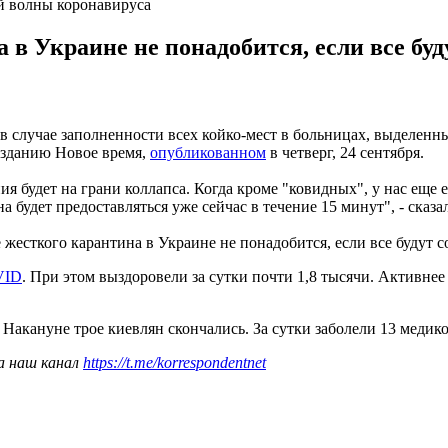
й волны коронавируса
 в Украине не понадобится, если все бу
 случае заполненности всех койко-мест в больницах, выделенн
изданию Новое время,
опубликованном
в четверг, 24 сентября.
ия будет на грани коллапса. Когда кроме "ковидных", у нас еще 
будет предоставляться уже сейчас в течение 15 минут", - сказал
е жесткого карантина в Украине не понадобится, если все будут
VID
. При этом выздоровели за сутки почти 1,8 тысячи. Активне
. Накануне трое киевлян скончались. За сутки заболели 13 меди
а наш канал
https://t.me/korrespondentnet