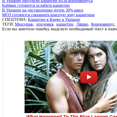
В Украине продлили карантин из-за коронавируса
Кабмин готовится ослабить карантин
В Украине на дистанционке почти 30% школ
МОЗ готовится сокращать красную зону карантина
СПЕЦТЕМА:
Карантин в Киеве и Украине
ТЕГИ:
Минздрав
,
эпидемия
,
карантин
,
Ляшко
,
Коронавирус
Если вы заметили ошибку, выделите необходимый текст и нажми