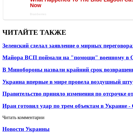
ЧИТАЙТЕ ТАКЖЕ
Зеленский сделал заявление о мирных переговора
Майора ВСП поймали на "помощи" военному в
В Минобороны назвали крайний срок возвращен
Украина впервые в мире провела воздушный шту
Правительство приняло изменения по отсрочке о
Иран готовил удар по трем объектам в Украине 
Читать комментарии
Новости Украины