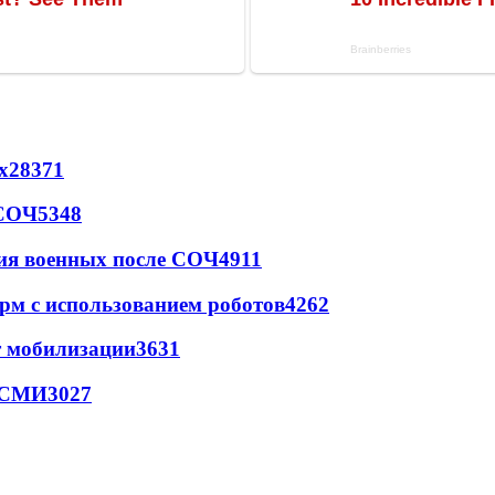
х
28371
 СОЧ
5348
ия военных после СОЧ
4911
рм с использованием роботов
4262
т мобилизации
3631
- СМИ
3027