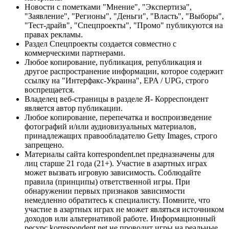
Новости с пометками "Мнение", "Экспертиза",
"Заявление", "Регионы", "Деньги", "Власть", "Выборы",
"Тест-драйв", "Спецпроекты", "Промо" публикуются на
правах рекламы.
Раздел Спецпроекты создается совместно с
коммерческими партнерами.
Любое копирование, публикация, републикация и
другое распространение информации, которое содержит
ссылку на "Интерфакс-Украина", EPA / UPG, строго
воспрещается.
Владелец веб-страницы в разделе Я- Корреспондент
является автор публикации.
Любое копирование, перепечатка и воспроизведение
фотографий и/или аудиовизуальных материалов,
принадлежащих правообладателю Getty Images, строго
запрещено.
Материалы сайта korrespondent.net предназначены для
лиц старше 21 года (21+). Участие в азартных играх
может вызвать игровую зависимость. Соблюдайте
правила (принципы) ответственной игры. При
обнаружении первых признаков зависимости
немедленно обратитесь к специалисту. Помните, что
участие в азартных играх не может являться источником
доходов или альтернативой работе. Информационный
ресурс korrespondent.net не проводит игры на реальные