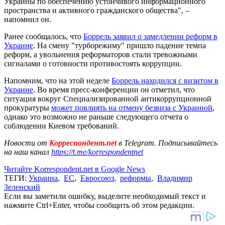
Украины по обеспечению устойчивого информационного
пространства и активного гражданского общества", –
напомнил он.
Ранее сообщалось, что
Боррель заявил о замедлении реформ в
Украине
. На смену "турборежиму" пришло падение темпа
реформ, а увольнения реформаторов стали тревожными
сигналами о готовности противостоять коррупции.
Напомним, что на этой неделе
Боррель находился с визитом в
Украине
. Во время пресс-конференции он отметил, что
ситуация вокруг Специализированной антикоррупционной
прокуратуры
может повлиять на отмену безвиза с Украиной
,
однако это возможно не раньше следующего отчета о
соблюдении Киевом требований.
Новости от
Корреспондент.net
в Telegram. Подписывайтесь
на наш канал
https://t.me/korrespondentnet
Читайте Korrespondent.net в Google News
ТЕГИ:
Украина
,
ЕС
,
Евросоюз
,
реформы
,
Владимир
Зеленский
Если вы заметили ошибку, выделите необходимый текст и
нажмите Ctrl+Enter, чтобы сообщить об этом редакции.