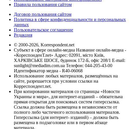
Правила пользования сайтом
Договор пользования сайтом
Политика в сфере конфиденциальности и персональных
данных
Пользовательское соглашение
Редакция
© 2000-2026, Korrespondent.net
Субъект в сфере онлайн-медиа Название онлайн-медиа -
«КореспонденТ.net» Адрес: 02091, місто Київ,
ХАРКІВСЬКЕ ШОСЕ, будинок 172-Б, офіс 208/1 E-mail:
sunlight@mediadim.com.ua
Телефон: 044-205-43-00
Идентификатор медиа - R40-06068
Использование любых материалов, размещённых на
сайте, разрешается при условии ссылки на
Корреспондент.net.
При копировании материалов со страницы «Новости
Украины и мира», для интернет-изданий – обязательна
прямая открытая для поисковых систем гиперссылка.
Ссылка должна быть размещена в независимости от
полного либо частичного использования материалов.
Гиперссылка (для интернет- изданий) – должна быть
размещена в подзаголовке или в первом абзаце
материала.