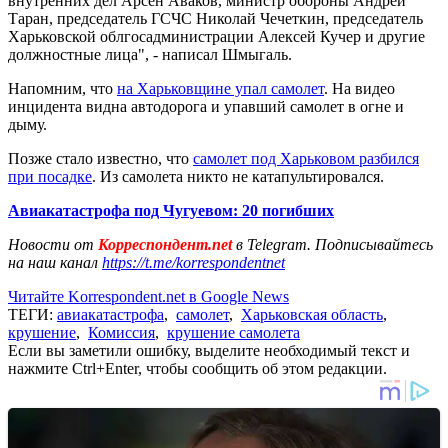
внутренних дел Арсен Аваков, министр обороны Андрей
Таран, председатель ГСЧС Николай Чечеткин, председатель
Харьковской облгосадминистрации Алексей Кучер и другие
должностные лица", - написал Шмыгаль.
Напомним, что
на Харьковщине упал самолет
. На видео
инцидента видна автодорога и упавший самолет в огне и
дыму.
Позже стало известно, что
самолет под Харьковом разбился
при посадке
. Из самолета никто не катапультировался.
Авиакатастрофа под Чугуевом: 20 погибших
Новости от
Корреспондент.net
в Telegram. Подписывайтесь
на наш канал
https://t.me/korrespondentnet
Читайте Korrespondent.net в Google News
ТЕГИ:
авиакатастрофа
,
самолет
,
Харьковская область
,
крушение
,
Комиссия
,
крушение самолета
Если вы заметили ошибку, выделите необходимый текст и
нажмите Ctrl+Enter, чтобы сообщить об этом редакции.