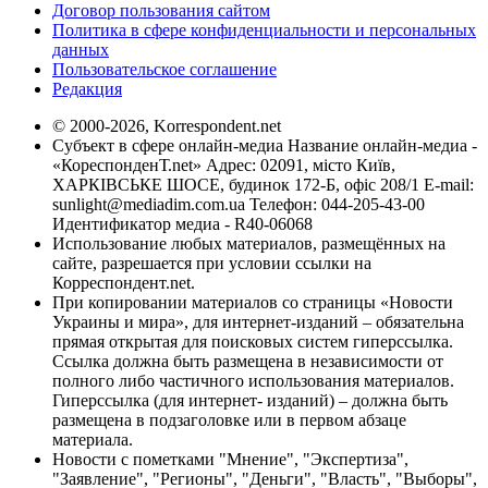
Договор пользования сайтом
Политика в сфере конфиденциальности и персональных
данных
Пользовательское соглашение
Редакция
© 2000-2026, Korrespondent.net
Субъект в сфере онлайн-медиа Название онлайн-медиа -
«КореспонденТ.net» Адрес: 02091, місто Київ,
ХАРКІВСЬКЕ ШОСЕ, будинок 172-Б, офіс 208/1 E-mail:
sunlight@mediadim.com.ua
Телефон: 044-205-43-00
Идентификатор медиа - R40-06068
Использование любых материалов, размещённых на
сайте, разрешается при условии ссылки на
Корреспондент.net.
При копировании материалов со страницы «Новости
Украины и мира», для интернет-изданий – обязательна
прямая открытая для поисковых систем гиперссылка.
Ссылка должна быть размещена в независимости от
полного либо частичного использования материалов.
Гиперссылка (для интернет- изданий) – должна быть
размещена в подзаголовке или в первом абзаце
материала.
Новости с пометками "Мнение", "Экспертиза",
"Заявление", "Регионы", "Деньги", "Власть", "Выборы",